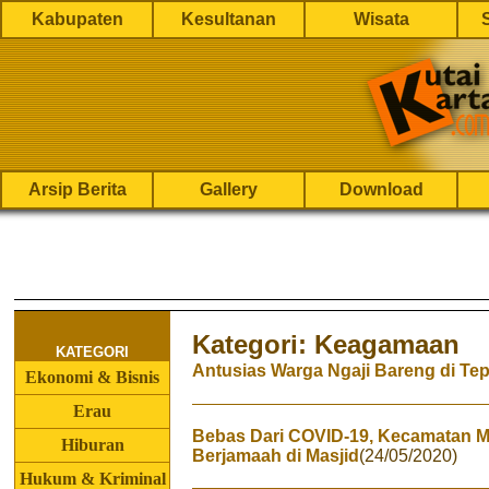
Kabupaten
Kesultanan
Wisata
Arsip Berita
Gallery
Download
Kategori: Keagamaan
KATEGORI
Antusias Warga Ngaji Bareng di T
Ekonomi & Bisnis
Erau
Bebas Dari COVID-19, Kecamatan M
Hiburan
Berjamaah di Masjid
(24/05/2020)
Hukum & Kriminal