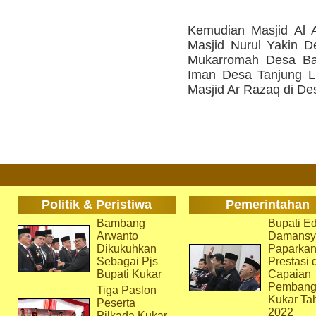
Kemudian Masjid Al 
Masjid Nurul Yakin De
Mukarromah Desa Bad
Iman Desa Tanjung Lim
Masjid Ar Razaq di Des
Politik & Peristiwa
Pemerintahan
Bambang
Bupati Ed
Arwanto
Damansy
Dikukuhkan
Paparka
Sebagai Pjs
Prestasi 
Bupati Kukar
Capaian
Pembang
Tiga Paslon
Kukar Ta
Peserta
2022
Pilkada Kukar