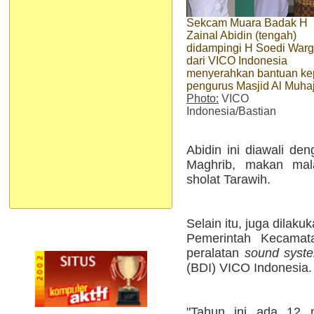
Sekcam Muara Badak H
Zainal Abidin (tengah)
didampingi H Soedi War
dari VICO Indonesia
menyerahkan bantuan k
pengurus Masjid Al Muhaj
Photo:
VICO
Indonesia/Bastian
Abidin ini diawali de
Maghrib, makan mal
sholat Tarawih.
Selain itu, juga dilak
Pemerintah Kecama
peralatan
sound syst
(BDI) VICO Indonesia.
"Tahun ini ada 12 