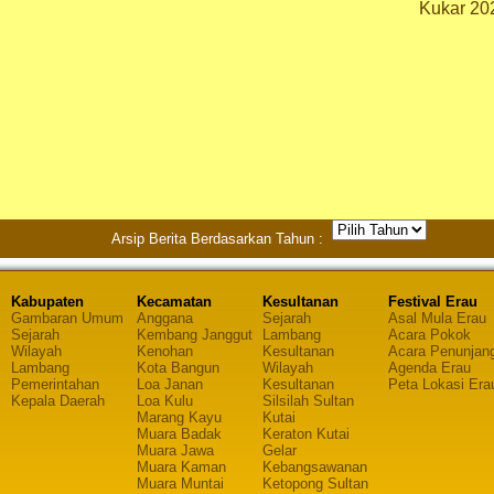
Kukar 20
Arsip Berita Berdasarkan Tahun :
Kabupaten
Kecamatan
Kesultanan
Festival Erau
Gambaran Umum
Anggana
Sejarah
Asal Mula Erau
Sejarah
Kembang Janggut
Lambang
Acara Pokok
Wilayah
Kenohan
Kesultanan
Acara Penunjan
Lambang
Kota Bangun
Wilayah
Agenda Erau
Pemerintahan
Loa Janan
Kesultanan
Peta Lokasi Era
Kepala Daerah
Loa Kulu
Silsilah Sultan
Marang Kayu
Kutai
Muara Badak
Keraton Kutai
Muara Jawa
Gelar
Muara Kaman
Kebangsawanan
Muara Muntai
Ketopong Sultan