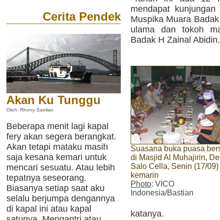
mendapat kunjungan 
Cerita Pendek
Muspika Muara Badak,
ulama dan tokoh ma
Badak H Zainal Abidin.
Akan Ku Tunggu
Oleh: Rhony Samlan
Beberapa menit lagi kapal
fery akan segera berangkat.
Akan tetapi mataku masih
Suasana buka puasa be
saja kesana kemari untuk
di Masjid Al Muhajirin, D
Salo Cella, Senin (17/09)
mencari sesuatu. Atau lebih
kemarin
tepatnya seseorang.
Photo
: VICO
Biasanya setiap saat aku
Indonesia/Bastian
selalu berjumpa dengannya
di kapal ini atau kapal
katanya.
satunya. Mengantri atau