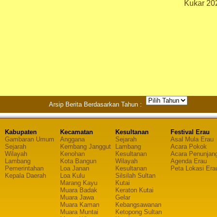
Kukar 20
Arsip Berita Berdasarkan Tahun :
Kabupaten
Kecamatan
Kesultanan
Festival Erau
Gambaran Umum
Anggana
Sejarah
Asal Mula Erau
Sejarah
Kembang Janggut
Lambang
Acara Pokok
Wilayah
Kenohan
Kesultanan
Acara Penunjan
Lambang
Kota Bangun
Wilayah
Agenda Erau
Pemerintahan
Loa Janan
Kesultanan
Peta Lokasi Era
Kepala Daerah
Loa Kulu
Silsilah Sultan
Marang Kayu
Kutai
Muara Badak
Keraton Kutai
Muara Jawa
Gelar
Muara Kaman
Kebangsawanan
Muara Muntai
Ketopong Sultan