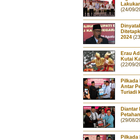
Lakukan
(24/09/2
Dinyata
Ditetap
2024
(2
Erau Ad
Kutai K
(22/09/2
Pilkada
Antar P
Turiadi
Diantar
Petahan
(29/08/2
Pilkada