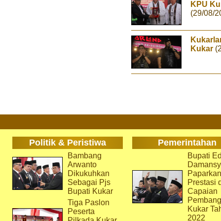
KPU Kuk
(29/08/2
Kukarla
Kukar
(
Politik & Peristiwa
Pemerintahan
Bambang
Bupati Ed
Arwanto
Damansy
Dikukuhkan
Paparka
Sebagai Pjs
Prestasi 
Bupati Kukar
Capaian
Pembang
Tiga Paslon
Kukar Ta
Peserta
2022
Pilkada Kukar