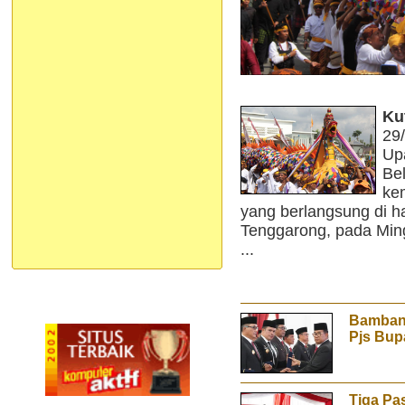
Ku
29
Up
Be
ke
yang berlangsung di
Tenggarong, pada Ming
...
Bamban
Pjs Bup
Tiga Pa