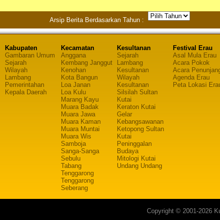
Arsip Berita Berdasarkan Tahun :
Kabupaten
Kecamatan
Kesultanan
Festival Erau
Gambaran Umum
Anggana
Sejarah
Asal Mula Erau
Sejarah
Kembang Janggut
Lambang
Acara Pokok
Wilayah
Kenohan
Kesultanan
Acara Penunjan
Lambang
Kota Bangun
Wilayah
Agenda Erau
Pemerintahan
Loa Janan
Kesultanan
Peta Lokasi Era
Kepala Daerah
Loa Kulu
Silsilah Sultan
Marang Kayu
Kutai
Muara Badak
Keraton Kutai
Muara Jawa
Gelar
Muara Kaman
Kebangsawanan
Muara Muntai
Ketopong Sultan
Muara Wis
Kutai
Samboja
Peninggalan
Sanga-Sanga
Budaya
Sebulu
Mitologi Kutai
Tabang
Undang Undang
Tenggarong
Tenggarong
Seberang
Copyright © 2001-2026 Ku