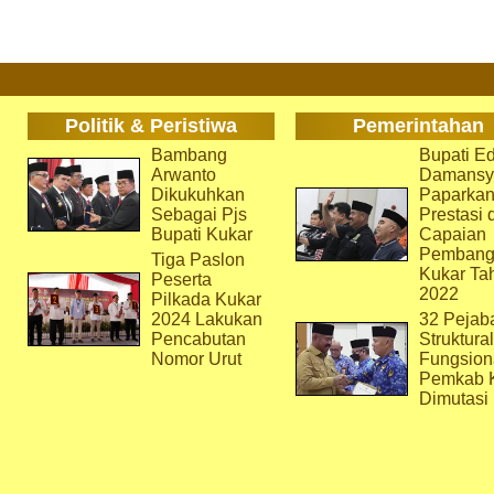
Politik & Peristiwa
Pemerintahan
Bambang
Bupati Ed
Arwanto
Damansy
Dikukuhkan
Paparka
Sebagai Pjs
Prestasi 
Bupati Kukar
Capaian
Pembang
Tiga Paslon
Kukar Ta
Peserta
2022
Pilkada Kukar
2024 Lakukan
32 Pejab
Pencabutan
Struktura
Nomor Urut
Fungsion
Pemkab 
Dimutasi