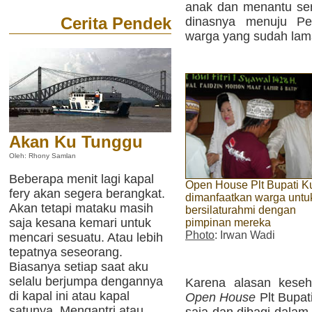
anak dan menantu sert
Cerita Pendek
dinasnya menuju P
warga yang sudah lam
Akan Ku Tunggu
Oleh: Rhony Samlan
Beberapa menit lagi kapal
Open House Plt Bupati K
fery akan segera berangkat.
dimanfaatkan warga untu
Akan tetapi mataku masih
bersilaturahmi dengan
saja kesana kemari untuk
pimpinan mereka
Photo
: Irwan Wadi
mencari sesuatu. Atau lebih
tepatnya seseorang.
Biasanya setiap saat aku
selalu berjumpa dengannya
Karena alasan keseh
di kapal ini atau kapal
Open House
Plt Bupat
satunya. Mengantri atau