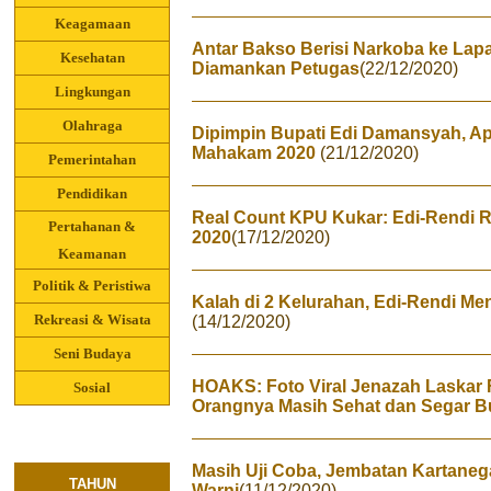
Keagamaan
Antar Bakso Berisi Narkoba ke Lapa
Kesehatan
Diamankan Petugas
(22/12/2020)
Lingkungan
Olahraga
Dipimpin Bupati Edi Damansyah, Ape
Mahakam 2020
(21/12/2020)
Pemerintahan
Pendidikan
Real Count KPU Kukar: Edi-Rendi 
Pertahanan &
2020
(17/12/2020)
Keamanan
Politik & Peristiwa
Kalah di 2 Kelurahan, Edi-Rendi M
Rekreasi & Wisata
(14/12/2020)
Seni Budaya
HOAKS: Foto Viral Jenazah Laskar 
Sosial
Orangnya Masih Sehat dan Segar B
Masih Uji Coba, Jembatan Kartane
TAHUN
Warni
(11/12/2020)