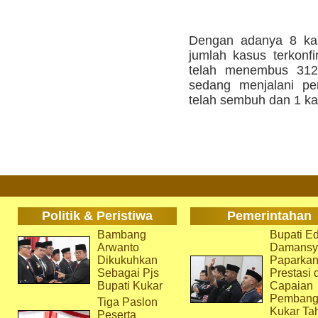
Dengan adanya 8 ka
jumlah kasus terkonfi
telah menembus 312 
sedang menjalani pe
telah sembuh dan 1 ka
Politik & Peristiwa
Pemerintahan
Bambang
Bupati Ed
Arwanto
Damansy
Dikukuhkan
Paparka
Sebagai Pjs
Prestasi 
Bupati Kukar
Capaian
Pembang
Tiga Paslon
Kukar Ta
Peserta