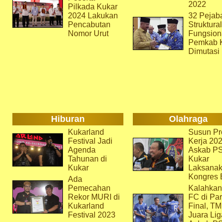
2022
Pilkada Kukar
2024 Lakukan
32 Pejab
Pencabutan
Struktura
Nomor Urut
Fungsion
Pemkab 
Dimutasi
Hiburan
Olahraga
Kukarland
Susun Pr
Festival Jadi
Kerja 202
Agenda
Askab P
Tahunan di
Kukar
Kukar
Laksana
Kongres 
Ada
Pemecahan
Kalahkan
Rekor MURI di
FC di Par
Kukarland
Final, T
Festival 2023
Juara Lig