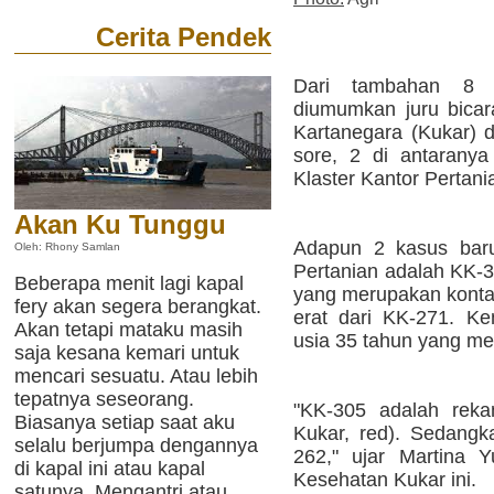
Cerita Pendek
Dari tambahan 8 
diumumkan juru bica
Kartanegara (Kukar) d
sore, 2 di antarany
Klaster Kantor Pertani
Akan Ku Tunggu
Adapun 2 kasus baru 
Oleh: Rhony Samlan
Pertanian adalah KK-3
Beberapa menit lagi kapal
yang merupakan kont
fery akan segera berangkat.
erat dari KK-271. K
Akan tetapi mataku masih
usia 35 tahun yang me
saja kesana kemari untuk
mencari sesuatu. Atau lebih
tepatnya seseorang.
"KK-305 adalah reka
Biasanya setiap saat aku
Kukar, red). Sedangk
selalu berjumpa dengannya
262," ujar Martina Y
di kapal ini atau kapal
Kesehatan Kukar ini.
satunya. Mengantri atau