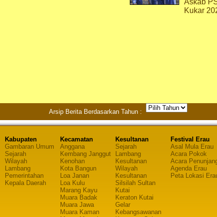
Askab P
Kukar 20
Arsip Berita Berdasarkan Tahun :
Kabupaten
Kecamatan
Kesultanan
Festival Erau
Gambaran Umum
Anggana
Sejarah
Asal Mula Erau
Sejarah
Kembang Janggut
Lambang
Acara Pokok
Wilayah
Kenohan
Kesultanan
Acara Penunjan
Lambang
Kota Bangun
Wilayah
Agenda Erau
Pemerintahan
Loa Janan
Kesultanan
Peta Lokasi Era
Kepala Daerah
Loa Kulu
Silsilah Sultan
Marang Kayu
Kutai
Muara Badak
Keraton Kutai
Muara Jawa
Gelar
Muara Kaman
Kebangsawanan