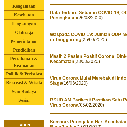
Keagamaan
Data Terbaru Sebaran COVID-19, O
Kesehatan
Peningkatan
(26/03/2020)
Lingkungan
Olahraga
Waspada COVID-19: Jumlah ODP Men
di Tenggarong
(25/03/2020)
Pemerintahan
Pendidikan
Masih 2 Pasien Positif Corona, Din
Pertahanan &
Kecamatan
(23/03/2020)
Keamanan
Politik & Peristiwa
Virus Corona Mulai Merebak di Indo
Rekreasi & Wisata
Siaga
(16/03/2020)
Seni Budaya
RSUD AM Parikesit Pastikan Satu P
Sosial
Virus Corona
(05/02/2020)
Semarak Peringatan Hari Kesehatan
TAHUN
RagaPantas
(13/11/2019)