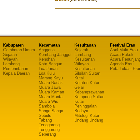
Kabupaten
Kecamatan
Kesultanan
Festival Erau
Gambaran Umum
Anggana
Sejarah
Asal Mula Erau
Sejarah
Kembang Janggut
Lambang
Acara Pokok
Wilayah
Kenohan
Kesultanan
Acara Penunjan
Lambang
Kota Bangun
Wilayah
Agenda Erau
Pemerintahan
Loa Janan
Kesultanan
Peta Lokasi Era
Kepala Daerah
Loa Kulu
Silsilah Sultan
Marang Kayu
Kutai
Muara Badak
Keraton Kutai
Muara Jawa
Gelar
Muara Kaman
Kebangsawanan
Muara Muntai
Ketopong Sultan
Muara Wis
Kutai
Samboja
Peninggalan
Sanga-Sanga
Budaya
Sebulu
Mitologi Kutai
Tabang
Undang Undang
Tenggarong
Tenggarong
Seberang