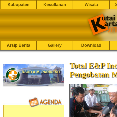
Kabupaten
Kesultanan
Wisata
Arsip Berita
Gallery
Download
Total E&P Ind
Pengobatan M