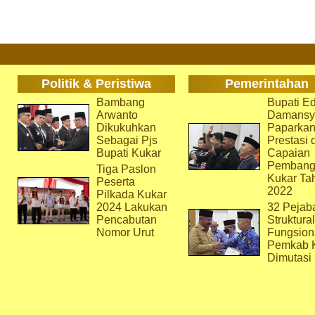
Politik & Peristiwa
Pemerintahan
Bambang
Bupati Ed
Arwanto
Damansy
Dikukuhkan
Paparka
Sebagai Pjs
Prestasi 
Bupati Kukar
Capaian
Pembang
Tiga Paslon
Kukar Ta
Peserta
2022
Pilkada Kukar
2024 Lakukan
32 Pejab
Pencabutan
Struktura
Nomor Urut
Fungsion
Pemkab 
Dimutasi