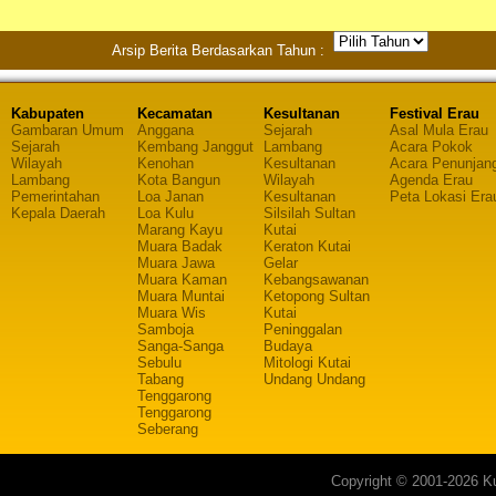
Arsip Berita Berdasarkan Tahun :
Kabupaten
Kecamatan
Kesultanan
Festival Erau
Gambaran Umum
Anggana
Sejarah
Asal Mula Erau
Sejarah
Kembang Janggut
Lambang
Acara Pokok
Wilayah
Kenohan
Kesultanan
Acara Penunjan
Lambang
Kota Bangun
Wilayah
Agenda Erau
Pemerintahan
Loa Janan
Kesultanan
Peta Lokasi Era
Kepala Daerah
Loa Kulu
Silsilah Sultan
Marang Kayu
Kutai
Muara Badak
Keraton Kutai
Muara Jawa
Gelar
Muara Kaman
Kebangsawanan
Muara Muntai
Ketopong Sultan
Muara Wis
Kutai
Samboja
Peninggalan
Sanga-Sanga
Budaya
Sebulu
Mitologi Kutai
Tabang
Undang Undang
Tenggarong
Tenggarong
Seberang
Copyright © 2001-2026 Ku