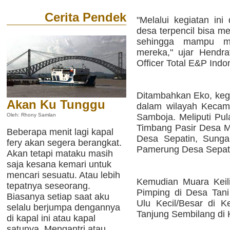
Cerita Pendek
"Melalui kegiatan ini
desa terpencil bisa m
sehingga mampu me
mereka," ujar Hendra
Officer Total E&P Indo
Ditambahkan Eko, kegia
Akan Ku Tunggu
dalam wilayah Kecam
Samboja. Meliputi Pu
Oleh: Rhony Samlan
Timbang Pasir Desa M
Beberapa menit lagi kapal
Desa Sepatin, Sunga
fery akan segera berangkat.
Pamerung Desa Sepat
Akan tetapi mataku masih
saja kesana kemari untuk
mencari sesuatu. Atau lebih
Kemudian Muara Keil
tepatnya seseorang.
Pimping di Desa Tan
Biasanya setiap saat aku
Ulu Kecil/Besar di 
selalu berjumpa dengannya
Tanjung Sembilang di
di kapal ini atau kapal
satunya. Mengantri atau