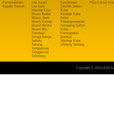
Pemerintahan
Loa Janan
Kesultanan
Peta Lokasi Era
Kepala Daerah
Loa Kulu
Silsilah Sultan
Marang Kayu
Kutai
Muara Badak
Keraton Kutai
Muara Jawa
Gelar
Muara Kaman
Kebangsawanan
Muara Muntai
Ketopong Sultan
Muara Wis
Kutai
Samboja
Peninggalan
Sanga-Sanga
Budaya
Sebulu
Mitologi Kutai
Tabang
Undang Undang
Tenggarong
Tenggarong
Seberang
Copyright © 2001-2026 Ku