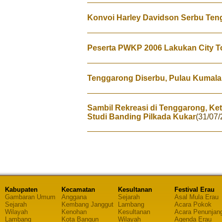
Konvoi Harley Davidson Serbu Te
Peserta PWKP 2006 Lakukan City T
Tenggarong Diserbu, Pulau Kumala 
Sambil Rekreasi di Tenggarong, K
Studi Banding Pilkada Kukar
(31/07/
Kabupaten
Kecamatan
Kesultanan
Festival Erau
Gambaran Umum
Anggana
Sejarah
Asal Mula Erau
Sejarah
Kembang Janggut
Lambang
Acara Pokok
Wilayah
Kenohan
Kesultanan
Acara Penunjan
Lambang
Kota Bangun
Wilayah
Agenda Erau