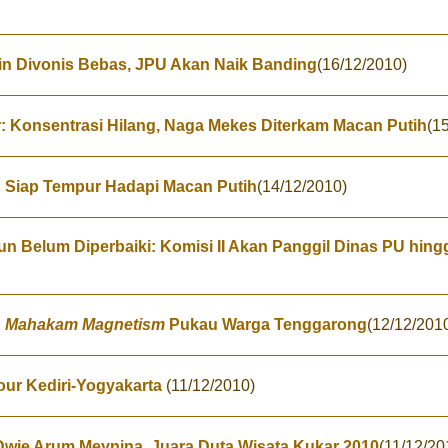
in Divonis Bebas, JPU Akan Naik Banding
(16/12/2010)
ar: Konsentrasi Hilang, Naga Mekes Diterkam Macan Putih
(1
r: Siap Tempur Hadapi Macan Putih
(14/12/2010)
n Belum Diperbaiki: Komisi II Akan Panggil Dinas PU hing
:
Mahakam Magnetism
Pukau Warga Tenggarong
(12/12/201
our Kediri-Yogyakarta
(11/12/2010)
Dwie Arum Meynina, Juara Duta Wisata Kukar 2010
(11/12/20