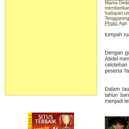
Mama Dede
memberikan
hadapan um
Tenggaron
Photo:
Agri
tumpah ru
Dengan ga
Abdel mem
celotehan
peserta Ta
Dalam tau
tahun bar
menjadi leb