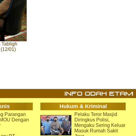
 Tabligh
(12/01)
snis
Hukum & Kriminal
g Parangan
Pelaku Teror Masjid
i MOU Dengan
Diringkus Polisi,
r
Mengaku Sering Keluar
Masuk Rumah Sakit