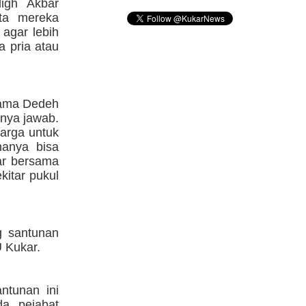
igh Akbar
a mereka
 agar lebih
a pria atau
Mama Dedeh
nya jawab.
warga untuk
anya bisa
ar bersama
kitar pukul
g santunan
 Kukar.
ntunan ini
da pejabat