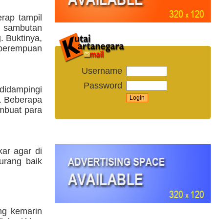
rap tampil
t sambutan
. Buktinya,
perempuan
Username
Password
didampingi
m. Beberapa
mbuat para
ar agar di
urang baik
g kemarin