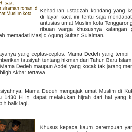
h saat
 siraman rohani di
Kehadiran ustadzah kondang yang ke
at Muslim kota
di layar kaca ini tentu saja mendapa
g
antusias umat Muslim kota Tenggarong
ribuan warga khususnya kalangan 
ah memadati Masjid Agung Sultan Sulaiman.
yanya yang ceplas-ceplos, Mama Dedeh yang tempil 
berikan tausiyah tentang hikmah dari Tahun Baru Isla
 Mama Dedeh maupun Abdel yang kocak tak jarang me
bligh Akbar tertawa.
siyahnya, Mama Dedeh mengajak umat Muslim di Kuk
u 1430 H ini dapat melakukan hijrah dari hal yang k
ih baik lagi.
Khusus kepada kaum perempuan yan