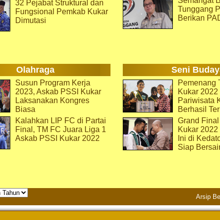
Semangat B
32 Pejabat Struktural dan
Tunggang P
Fungsional Pemkab Kukar
Berikan PA
Dimutasi
Olahraga
Seni Buday
Susun Program Kerja
Pemenang T
2023, Askab PSSI Kukar
Kukar 2022 
Laksanakan Kongres
Pariwisata 
Biasa
Berhasil Ter
Kalahkan LIP FC di Partai
Grand Final
Final, TM FC Juara Liga 1
Kukar 2022
Askab PSSI Kukar 2022
Ini di Kedat
Siap Bersai
Arsip Be