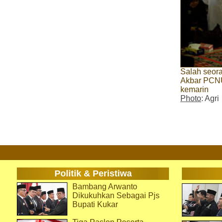
Salah seor
Akbar PCNU
kemarin
Photo
: Agri
Politik & Peristiwa
Bambang Arwanto
Dikukuhkan Sebagai Pjs
Bupati Kukar