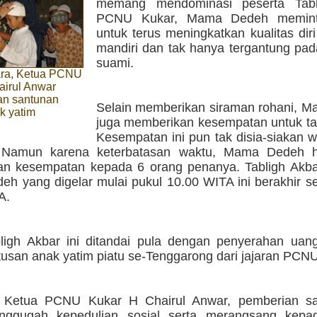
memang mendominasi peserta Tabl
PCNU Kukar, Mama Dedeh memint
untuk terus meningkatkan kualitas diri
mandiri dan tak hanya tergantung pad
suami.
cara, Ketua PCNU
airul Anwar
n santunan
Selain memberikan siraman rohani, 
k yatim
juga memberikan kesempatan untuk ta
Kesempatan ini pun tak disia-siakan 
. Namun karena keterbatasan waktu, Mama Dedeh h
n kesempatan kepada 6 orang penanya. Tabligh Akb
h yang digelar mulai pukul 10.00 WITA ini berakhir se
A.
ligh Akbar ini ditandai pula dengan penyerahan uan
tusan anak yatim piatu se-Tenggarong dari jajaran PCNU
n Ketua PCNU Kukar H Chairul Anwar, pemberian sa
nggugah kepedulian sosial serta merangsang kepa