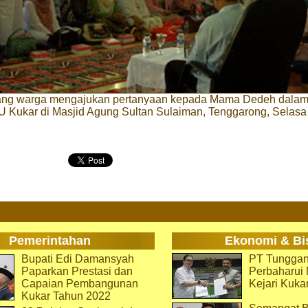
ang warga mengajukan pertanyaan kepada Mama Dedeh dalam
 Kukar di Masjid Agung Sultan Sulaiman, Tenggarong, Selasa 
Pemerintahan
Ekonomi & Bi
Bupati Edi Damansyah
PT Tunggan
Paparkan Prestasi dan
Perbaharu
Capaian Pembangunan
Kejari Kuka
Kukar Tahun 2022