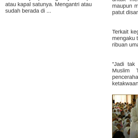
atau kapal satunya. Mengantri atau
maupun m
sudah berada di ...
patut disa
Terkait k
mengaku t
ribuan um
"Jadi tak
Muslim 
penceraha
ketakwaan