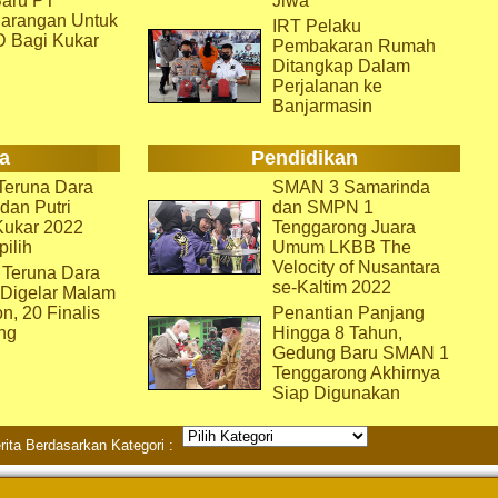
aru PT
Jiwa
arangan Untuk
IRT Pelaku
D Bagi Kukar
Pembakaran Rumah
Ditangkap Dalam
Perjalanan ke
Banjarmasin
a
Pendidikan
eruna Dara
SMAN 3 Samarinda
dan Putri
dan SMPN 1
Kukar 2022
Tenggarong Juara
pilih
Umum LKBB The
Velocity of Nusantara
 Teruna Dara
se-Kaltim 2022
 Digelar Malam
on, 20 Finalis
Penantian Panjang
ng
Hingga 8 Tahun,
Gedung Baru SMAN 1
Tenggarong Akhirnya
Siap Digunakan
rita Berdasarkan Kategori :