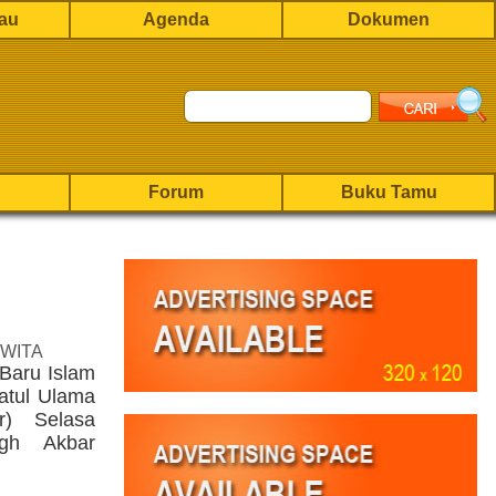
rau
Agenda
Dokumen
Forum
Buku Tamu
 WITA
Baru Islam
atul Ulama
r) Selasa
igh Akbar