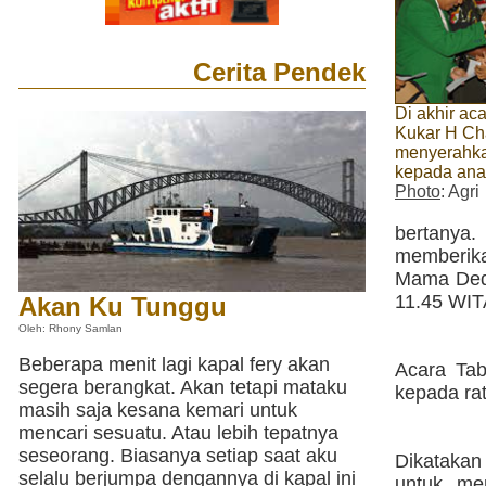
Cerita Pendek
Di akhir a
Kukar H Ch
menyerahka
kepada ana
Photo
: Agri
bertanya
memberika
Mama Dede
11.45 WIT
Akan Ku Tunggu
Oleh: Rhony Samlan
Beberapa menit lagi kapal fery akan
Acara Tab
segera berangkat. Akan tetapi mataku
kepada ra
masih saja kesana kemari untuk
mencari sesuatu. Atau lebih tepatnya
seseorang. Biasanya setiap saat aku
Dikataka
selalu berjumpa dengannya di kapal ini
untuk me