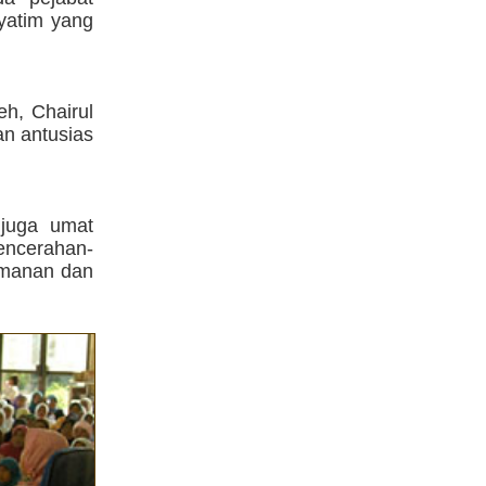
yatim yang
h, Chairul
n antusias
 juga umat
cerahan-
imanan dan