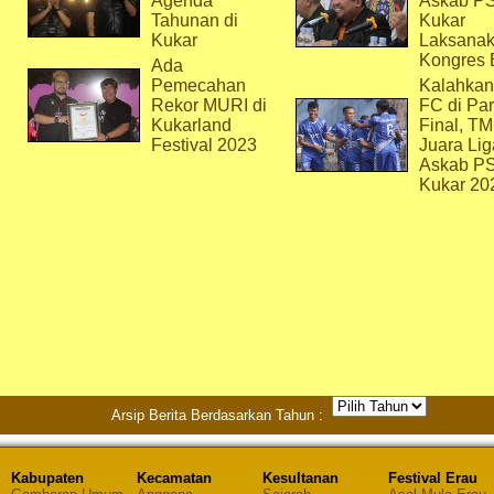
Agenda
Askab P
Tahunan di
Kukar
Kukar
Laksana
Kongres 
Ada
Pemecahan
Kalahkan
Rekor MURI di
FC di Par
Kukarland
Final, T
Festival 2023
Juara Lig
Askab P
Kukar 20
Arsip Berita Berdasarkan Tahun :
Kabupaten
Kecamatan
Kesultanan
Festival Erau