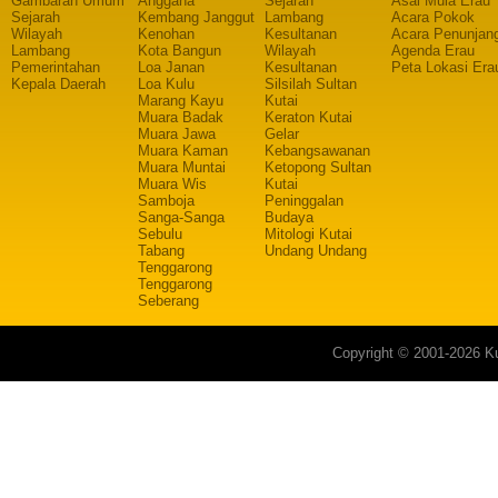
Gambaran Umum
Anggana
Sejarah
Asal Mula Erau
Sejarah
Kembang Janggut
Lambang
Acara Pokok
Wilayah
Kenohan
Kesultanan
Acara Penunjan
Lambang
Kota Bangun
Wilayah
Agenda Erau
Pemerintahan
Loa Janan
Kesultanan
Peta Lokasi Era
Kepala Daerah
Loa Kulu
Silsilah Sultan
Marang Kayu
Kutai
Muara Badak
Keraton Kutai
Muara Jawa
Gelar
Muara Kaman
Kebangsawanan
Muara Muntai
Ketopong Sultan
Muara Wis
Kutai
Samboja
Peninggalan
Sanga-Sanga
Budaya
Sebulu
Mitologi Kutai
Tabang
Undang Undang
Tenggarong
Tenggarong
Seberang
Copyright © 2001-2026 Ku