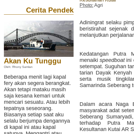
Photo:
Agri
Cerita Pendek
Adiningrat selaku p
beristirahat sejenak
melanjutkan perjalana
Kedatangan Putra 
Akan Ku Tunggu
menaiki
speedboat
ini
setempat. Suguhan tar
Oleh: Rhony Samlan
tarian Dayak Kenyah
Beberapa menit lagi kapal
serta musik tingki
fery akan segera berangkat.
Samarinda Seberang t
Akan tetapi mataku masih
saja kesana kemari untuk
mencari sesuatu. Atau lebih
Dalam acara Naga B
tepatnya seseorang.
masyarakat adat sete
Biasanya setiap saat aku
Seberang Sumaryadi,
selalu berjumpa dengannya
terhadap Putra M
di kapal ini atau kapal
Kesultanan Kutai AR S
satunya. Mengantri atau