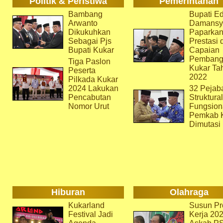
Politik & Peristiwa
Pemerintahan
Bambang
Bupati Ed
Arwanto
Damansy
Dikukuhkan
Paparka
Sebagai Pjs
Prestasi 
Bupati Kukar
Capaian
Pembang
Tiga Paslon
Kukar Ta
Peserta
2022
Pilkada Kukar
2024 Lakukan
32 Pejab
Pencabutan
Struktura
Nomor Urut
Fungsion
Pemkab 
Dimutasi
Hiburan
Olahraga
Kukarland
Susun Pr
Festival Jadi
Kerja 202