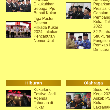
Dikukuhkan
Paparka
Sebagai Pjs
Prestasi 
Bupati Kukar
Capaian
Pembang
Tiga Paslon
Kukar Ta
Peserta
2022
Pilkada Kukar
2024 Lakukan
32 Pejab
Pencabutan
Struktura
Nomor Urut
Fungsion
Pemkab 
Dimutasi
Hiburan
Olahraga
Kukarland
Susun Pr
Festival Jadi
Kerja 202
Agenda
Askab P
Tahunan di
Kukar
Kukar
Laksana