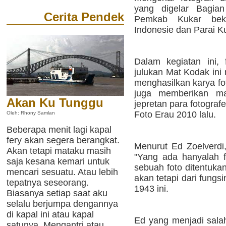
yang digelar Bagia
Cerita Pendek
Pemkab Kukar bek
Indonesie dan Parai K
Dalam kegiatan ini,
julukan Mat Kodak ini
menghasilkan karya fo
juga memberikan ma
Akan Ku Tunggu
jepretan para fotogra
Foto Erau 2010 lalu.
Oleh: Rhony Samlan
Beberapa menit lagi kapal
fery akan segera berangkat.
Menurut Ed Zoelverdi,
Akan tetapi mataku masih
"Yang ada hanyalah f
saja kesana kemari untuk
sebuah foto ditentuka
mencari sesuatu. Atau lebih
akan tetapi dari fungsi
tepatnya seseorang.
1943 ini.
Biasanya setiap saat aku
selalu berjumpa dengannya
di kapal ini atau kapal
Ed yang menjadi sala
satunya. Mengantri atau