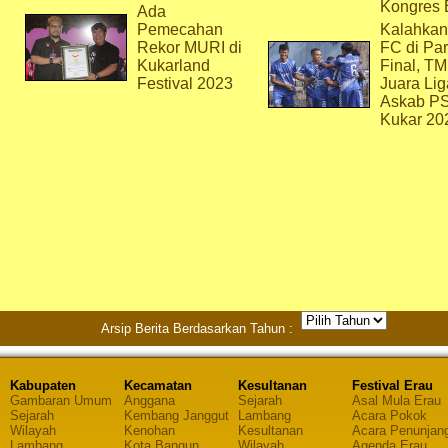
Kongres 
Ada
Pemecahan
Kalahkan
Rekor MURI di
FC di Par
Kukarland
Final, T
Festival 2023
Juara Lig
Askab P
Kukar 20
Arsip Berita Berdasarkan Tahun :
Kabupaten
Kecamatan
Kesultanan
Festival Erau
Gambaran Umum
Anggana
Sejarah
Asal Mula Erau
Sejarah
Kembang Janggut
Lambang
Acara Pokok
Wilayah
Kenohan
Kesultanan
Acara Penunjan
Lambang
Kota Bangun
Wilayah
Agenda Erau