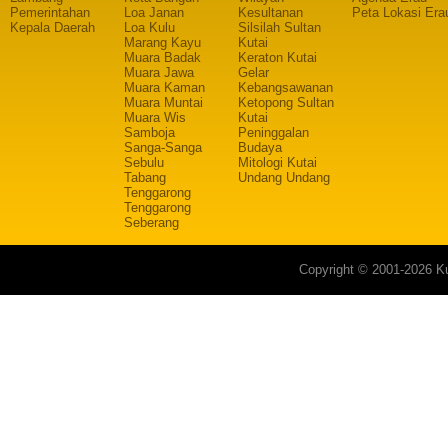
Pemerintahan
Loa Janan
Kesultanan
Peta Lokasi Era
Kepala Daerah
Loa Kulu
Silsilah Sultan
Marang Kayu
Kutai
Muara Badak
Keraton Kutai
Muara Jawa
Gelar
Muara Kaman
Kebangsawanan
Muara Muntai
Ketopong Sultan
Muara Wis
Kutai
Samboja
Peninggalan
Sanga-Sanga
Budaya
Sebulu
Mitologi Kutai
Tabang
Undang Undang
Tenggarong
Tenggarong
Seberang
Copyright © 2001-2026 Ku