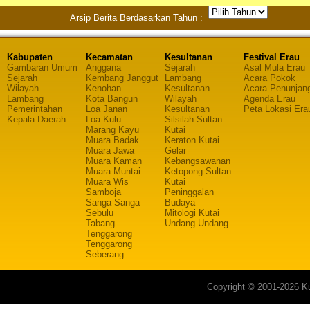
Arsip Berita Berdasarkan Tahun :
Kabupaten
Kecamatan
Kesultanan
Festival Erau
Gambaran Umum
Anggana
Sejarah
Asal Mula Erau
Sejarah
Kembang Janggut
Lambang
Acara Pokok
Wilayah
Kenohan
Kesultanan
Acara Penunjan
Lambang
Kota Bangun
Wilayah
Agenda Erau
Pemerintahan
Loa Janan
Kesultanan
Peta Lokasi Era
Kepala Daerah
Loa Kulu
Silsilah Sultan
Marang Kayu
Kutai
Muara Badak
Keraton Kutai
Muara Jawa
Gelar
Muara Kaman
Kebangsawanan
Muara Muntai
Ketopong Sultan
Muara Wis
Kutai
Samboja
Peninggalan
Sanga-Sanga
Budaya
Sebulu
Mitologi Kutai
Tabang
Undang Undang
Tenggarong
Tenggarong
Seberang
Copyright © 2001-2026 Ku