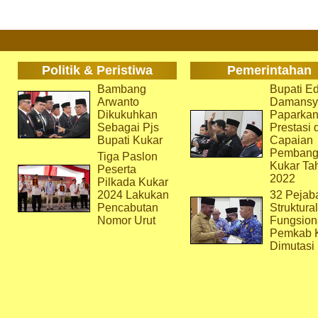
Politik & Peristiwa
Pemerintahan
Bambang
Bupati Ed
Arwanto
Damansy
Dikukuhkan
Paparka
Sebagai Pjs
Prestasi 
Bupati Kukar
Capaian
Pembang
Tiga Paslon
Kukar Ta
Peserta
2022
Pilkada Kukar
2024 Lakukan
32 Pejab
Pencabutan
Struktura
Nomor Urut
Fungsion
Pemkab 
Dimutasi