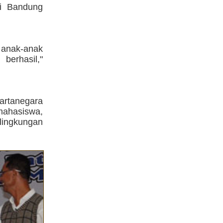
di Bandung
anak-anak
berhasil,"
artanegara
/mahasiswa,
 lingkungan