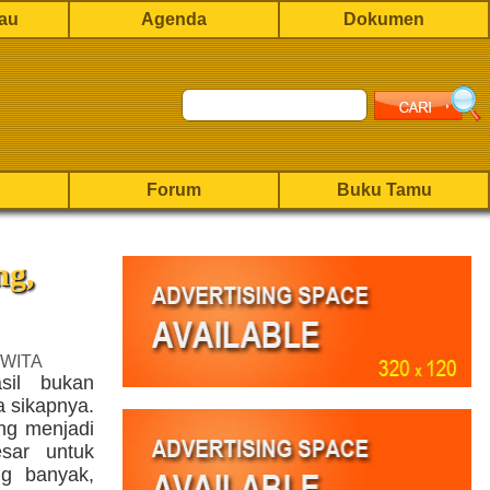
rau
Agenda
Dokumen
Forum
Buku Tamu
ng,
 WITA
sil bukan
a sikapnya.
ng menjadi
sar untuk
ng banyak,