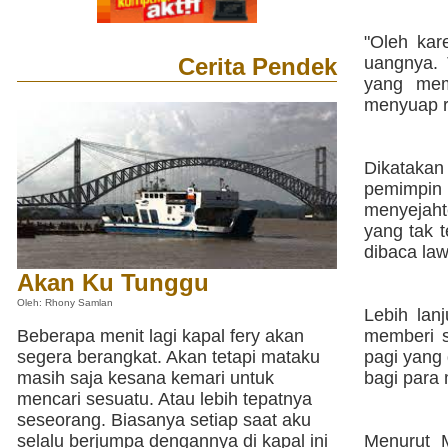
"Oleh kar
Cerita Pendek
uangnya. 
yang mem
menyuap ra
Dikatakan
pemimpin
menyejaht
yang tak 
dibaca law
Akan Ku Tunggu
Oleh: Rhony Samlan
Lebih lan
Beberapa menit lagi kapal fery akan
memberi 
segera berangkat. Akan tetapi mataku
pagi yang 
masih saja kesana kemari untuk
bagi para 
mencari sesuatu. Atau lebih tepatnya
seseorang. Biasanya setiap saat aku
selalu berjumpa dengannya di kapal ini
Menurut M