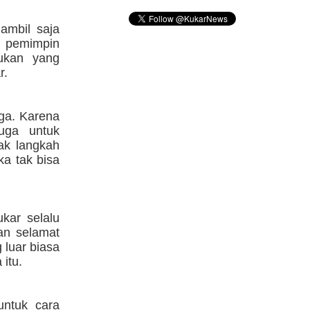
ambil saja
u pemimpin
ukan yang
r.
uga. Karena
uga untuk
ak langkah
ka tak bisa
kar selalu
an selamat
 luar biasa
itu.
untuk cara