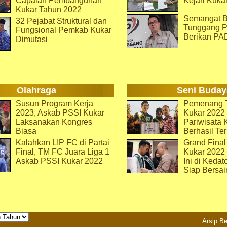
Capaian Pembangunan
Kejari Kuka
Kukar Tahun 2022
Semangat B
32 Pejabat Struktural dan
Tunggang P
Fungsional Pemkab Kukar
Berikan PA
Dimutasi
Olahraga
Seni Buday
Susun Program Kerja
Pemenang T
2023, Askab PSSI Kukar
Kukar 2022 
Laksanakan Kongres
Pariwisata 
Biasa
Berhasil Ter
Kalahkan LIP FC di Partai
Grand Final
Final, TM FC Juara Liga 1
Kukar 2022
Askab PSSI Kukar 2022
Ini di Kedat
Siap Bersai
Arsip Be