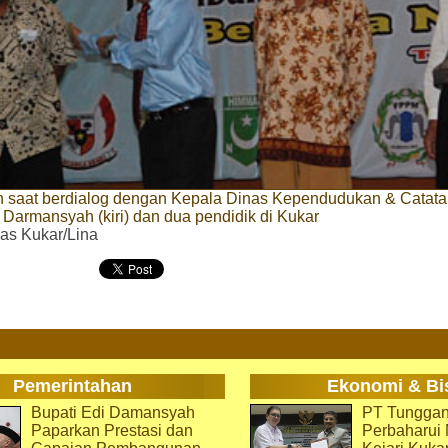
h saat berdialog dengan Kepala Dinas Kependudukan & Catatan
Darmansyah (kiri) dan dua pendidik di Kukar
as Kukar/Lina
Pemerintahan
Ekonomi & Bi
Bupati Edi Damansyah
PT Tunggan
Paparkan Prestasi dan
Perbaharu