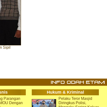
 Sipil
snis
Hukum & Kriminal
g Parangan
Pelaku Teror Masjid
i MOU Dengan
Diringkus Polisi,