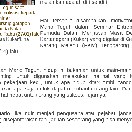
melainkan adalah diri sendiri.
 Teguh saat
 motivasi kepada
minar
Hal tersebut disampaikan motivat
urship garapan
Mario Teguh dalam Seminar Entrep
uda Kutai
Pemuda Dalam Menjawab Masa De
, Rabu (27/01) lalu
Kartanegara (Kukar) yang digelar di G
s Kukar/Lina
Karang Melenu (PKM) Tenggarong 
01) lalu.
an Mario Teguh, hidup ini bukanlah untuk main-main.
enting untuk digunakan melakukan hal-hal yang ke
 pekerjaan kecil, untuk apa hidup kita? Ambil tang
kukan apa saja untuk dapat membantu orang lain. Dan 
 hal hebat untuk orang yang sukses," ujarnya.
ario, jika ingin menjadi pengusaha atau pejabat, jang
 disejahterakan tapi jadilah seseorang yang bisa meny