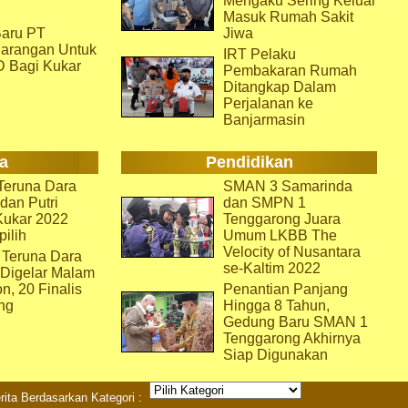
r
Mengaku Sering Keluar
Masuk Rumah Sakit
aru PT
Jiwa
arangan Untuk
IRT Pelaku
D Bagi Kukar
Pembakaran Rumah
Ditangkap Dalam
Perjalanan ke
Banjarmasin
a
Pendidikan
eruna Dara
SMAN 3 Samarinda
dan Putri
dan SMPN 1
Kukar 2022
Tenggarong Juara
pilih
Umum LKBB The
Velocity of Nusantara
 Teruna Dara
se-Kaltim 2022
 Digelar Malam
on, 20 Finalis
Penantian Panjang
ng
Hingga 8 Tahun,
Gedung Baru SMAN 1
Tenggarong Akhirnya
Siap Digunakan
rita Berdasarkan Kategori :