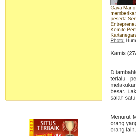
Gaya Mario
memberikan
peserta Se
Entreprene
Komite Pem
Kartanegara
Photo:
Huma
Kamis (27/
Ditambahk
terlalu p
melakukan
besar. La
salah satu
Menurut M
orang yang
orang lain.