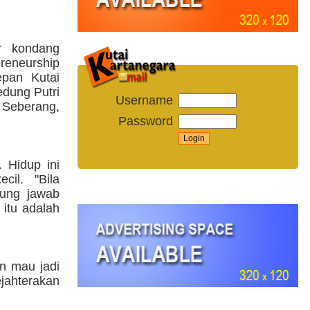
or kondang
reneurship
pan Kutai
edung Putri
Username
Seberang,
Password
 Hidup ini
cil. "Bila
gung jawab
itu adalah
an mau jadi
ejahterakan