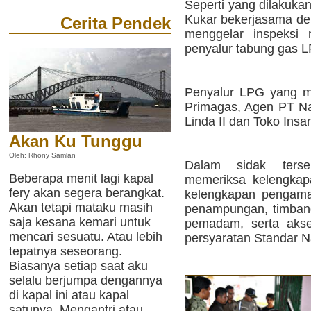
Seperti yang dilakukan
Kukar bekerjasama de
Cerita Pendek
menggelar inspeksi 
penyalur tabung gas L
Penyalur LPG yang m
Primagas, Agen PT Nar
Linda II dan Toko Insan
Akan Ku Tunggu
Oleh: Rhony Samlan
Dalam sidak terse
Beberapa menit lagi kapal
memeriksa kelengkapa
fery akan segera berangkat.
kelengkapan pengaman
Akan tetapi mataku masih
penampungan, timban
saja kesana kemari untuk
pemadam, serta akse
mencari sesuatu. Atau lebih
persyaratan Standar N
tepatnya seseorang.
Biasanya setiap saat aku
selalu berjumpa dengannya
di kapal ini atau kapal
satunya. Mengantri atau