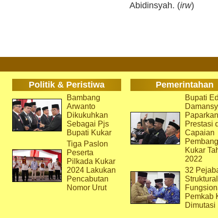
Abidinsyah. (
irw
)
Politik & Peristiwa
Pemerintahan
Bambang
Bupati Ed
Arwanto
Damansy
Dikukuhkan
Paparka
Sebagai Pjs
Prestasi 
Bupati Kukar
Capaian
Pembang
Tiga Paslon
Kukar Ta
Peserta
2022
Pilkada Kukar
2024 Lakukan
32 Pejab
Pencabutan
Struktura
Nomor Urut
Fungsion
Pemkab 
Dimutasi