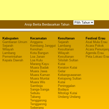
Arsip Berita Berdasarkan Tahun :
Kabupaten
Kecamatan
Kesultanan
Festival Erau
Gambaran Umum
Anggana
Sejarah
Asal Mula Erau
Sejarah
Kembang Janggut
Lambang
Acara Pokok
Wilayah
Kenohan
Kesultanan
Acara Penunjan
Lambang
Kota Bangun
Wilayah
Agenda Erau
Pemerintahan
Loa Janan
Kesultanan
Peta Lokasi Era
Kepala Daerah
Loa Kulu
Silsilah Sultan
Marang Kayu
Kutai
Muara Badak
Keraton Kutai
Muara Jawa
Gelar
Muara Kaman
Kebangsawanan
Muara Muntai
Ketopong Sultan
Muara Wis
Kutai
Samboja
Peninggalan
Sanga-Sanga
Budaya
Sebulu
Mitologi Kutai
Tabang
Undang Undang
Tenggarong
Tenggarong
Seberang