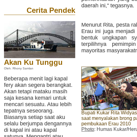
daerah ini," tegasnya.
Cerita Pendek
Menurut Rita, pesta r
Erau ini juga menjad
bentuk ungkapan s
terpilihnya pemimpi
mayoritas masyarakatn
Akan Ku Tunggu
Oleh: Rhony Samlan
Beberapa menit lagi kapal
fery akan segera berangkat.
Akan tetapi mataku masih
saja kesana kemari untuk
mencari sesuatu. Atau lebih
tepatnya seseorang.
Bupati Kukar Rita Widyas
Biasanya setiap saat aku
saat menyalakan brong 
selalu berjumpa dengannya
pembukaan Erau 2010
Photo
: Humas Kukar/Her
di kapal ini atau kapal
satunya. Mengantri atau