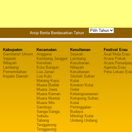
Arsip Berita Berdasarkan Tahun :
Kabupaten
Kecamatan
Kesultanan
Festival Erau
Gambaran Umum
Anggana
Sejarah
Asal Mula Erau
Sejarah
Kembang Janggut
Lambang
Acara Pokok
Wilayah
Kenohan
Kesultanan
Acara Penunjan
Lambang
Kota Bangun
Wilayah
Agenda Erau
Pemerintahan
Loa Janan
Kesultanan
Peta Lokasi Era
Kepala Daerah
Loa Kulu
Silsilah Sultan
Marang Kayu
Kutai
Muara Badak
Keraton Kutai
Muara Jawa
Gelar
Muara Kaman
Kebangsawanan
Muara Muntai
Ketopong Sultan
Muara Wis
Kutai
Samboja
Peninggalan
Sanga-Sanga
Budaya
Sebulu
Mitologi Kutai
Tabang
Undang Undang
Tenggarong
Tenggarong