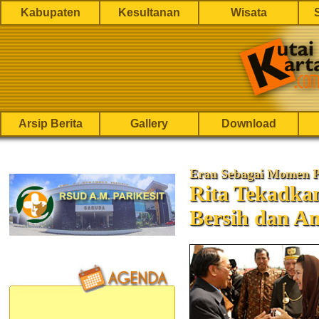
Kabupaten
Kesultanan
Wisata
Arsip Berita
Gallery
Download
Erau Sebagai Momen 
Rita Tekadka
Bersih dan A