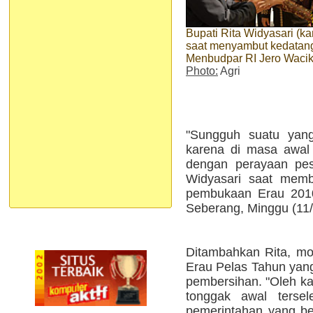
Bupati Rita Widyasari (k
saat menyambut kedatan
Menbudpar RI Jero Waci
Photo:
Agri
"Sungguh suatu yan
karena di masa awal
dengan perayaan pest
Widyasari saat memb
pembukaan Erau 2010
Seberang, Minggu (11/0
Ditambahkan Rita, mo
Erau Pelas Tahun yan
pembersihan. "Oleh kar
tonggak awal tersel
pemerintahan yang be