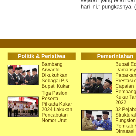
sejarah yang telah dan
hari ini," pungkasnya. (
Politik & Peristiwa
Pemerintahan
Bambang
Bupati Ed
Arwanto
Damansy
Dikukuhkan
Paparka
Sebagai Pjs
Prestasi 
Bupati Kukar
Capaian
Pembang
Tiga Paslon
Kukar Ta
Peserta
2022
Pilkada Kukar
2024 Lakukan
32 Pejab
Pencabutan
Struktura
Nomor Urut
Fungsion
Pemkab 
Dimutasi