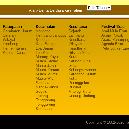
Arsip Berita Berdasarkan Tahun :
Kabupaten
Kecamatan
Kesultanan
Festival Erau
Gambaran Umum
Anggana
Sejarah
Asal Mula Erau
Sejarah
Kembang Janggut
Lambang
Acara Pokok
Wilayah
Kenohan
Kesultanan
Acara Penunjan
Lambang
Kota Bangun
Wilayah
Agenda Erau
Pemerintahan
Loa Janan
Kesultanan
Peta Lokasi Era
Kepala Daerah
Loa Kulu
Silsilah Sultan
Marang Kayu
Kutai
Muara Badak
Keraton Kutai
Muara Jawa
Gelar
Muara Kaman
Kebangsawanan
Muara Muntai
Ketopong Sultan
Muara Wis
Kutai
Samboja
Peninggalan
Sanga-Sanga
Budaya
Sebulu
Mitologi Kutai
Tabang
Undang Undang
Tenggarong
Tenggarong
Seberang
Copyright © 2001-2026 Ku