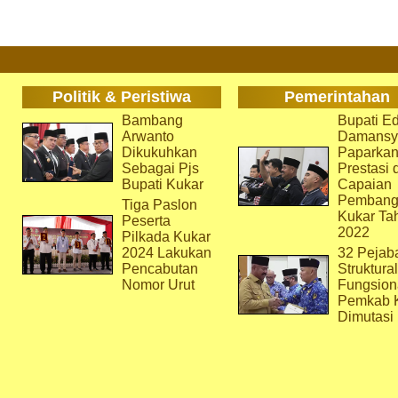
Politik & Peristiwa
Pemerintahan
Bambang
Bupati Ed
Arwanto
Damansy
Dikukuhkan
Paparka
Sebagai Pjs
Prestasi 
Bupati Kukar
Capaian
Pembang
Tiga Paslon
Kukar Ta
Peserta
2022
Pilkada Kukar
2024 Lakukan
32 Pejab
Pencabutan
Struktura
Nomor Urut
Fungsion
Pemkab 
Dimutasi