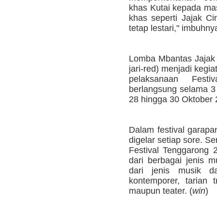
khas Kutai kepada mas
khas seperti Jajak Ci
tetap lestari," imbuhny
Lomba Mbantas Jajak
jari-red) menjadi keg
pelaksanaan Fest
berlangsung selama 3 
28 hingga 30 Oktober 
Dalam festival garapa
digelar setiap sore. 
Festival Tenggarong 
dari berbagai jenis m
dari jenis musik d
kontemporer, tarian t
maupun teater. (
win
)