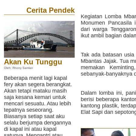
Cerita Pendek
Kegiatan Lomba Mbant
Monumen Pancasila i
dari warga Tenggaro
ikut ambil bagian dala
Tak ada batasan usia
Akan Ku Tunggu
Mbantas Jajak. Tua mu
memakan Keminting,
Oleh: Rhony Samlan
sebanyak-banyaknya d
Beberapa menit lagi kapal
fery akan segera berangkat.
Akan tetapi mataku masih
Dalam lomba ini, pan
saja kesana kemari untuk
berisi beberapa kanto
mencari sesuatu. Atau lebih
kantong plastik, terd
tepatnya seseorang.
Elat Sapi dan sepotong
Biasanya setiap saat aku
selalu berjumpa dengannya
di kapal ini atau kapal
satunya. Mengantri atau