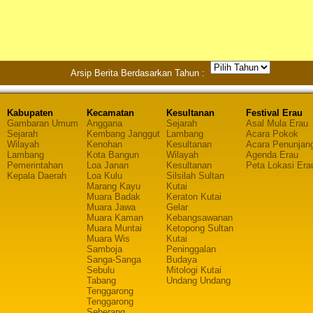
Arsip Berita Berdasarkan Tahun :
Kabupaten
Kecamatan
Kesultanan
Festival Erau
Gambaran Umum
Anggana
Sejarah
Asal Mula Erau
Sejarah
Kembang Janggut
Lambang
Acara Pokok
Wilayah
Kenohan
Kesultanan
Acara Penunjan
Lambang
Kota Bangun
Wilayah
Agenda Erau
Pemerintahan
Loa Janan
Kesultanan
Peta Lokasi Era
Kepala Daerah
Loa Kulu
Silsilah Sultan
Marang Kayu
Kutai
Muara Badak
Keraton Kutai
Muara Jawa
Gelar
Muara Kaman
Kebangsawanan
Muara Muntai
Ketopong Sultan
Muara Wis
Kutai
Samboja
Peninggalan
Sanga-Sanga
Budaya
Sebulu
Mitologi Kutai
Tabang
Undang Undang
Tenggarong
Tenggarong
Seberang