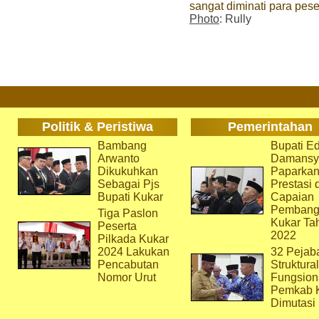
sangat diminati para pes
Photo
: Rully
Politik & Peristiwa
Pemerintahan
Bambang
Bupati Ed
Arwanto
Damansy
Dikukuhkan
Paparka
Sebagai Pjs
Prestasi 
Bupati Kukar
Capaian
Pembang
Tiga Paslon
Kukar Ta
Peserta
2022
Pilkada Kukar
2024 Lakukan
32 Pejab
Pencabutan
Struktura
Nomor Urut
Fungsion
Pemkab 
Dimutasi