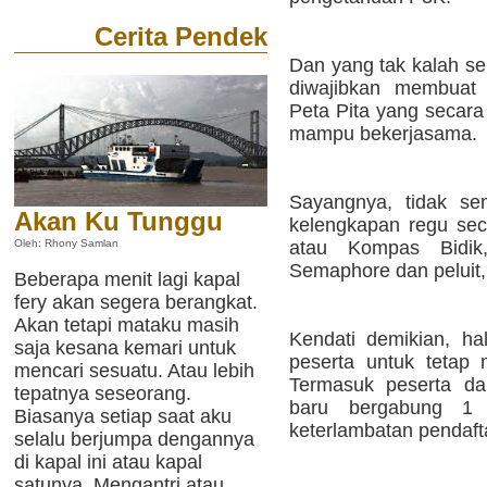
Cerita Pendek
Dan yang tak kalah se
diwajibkan membuat 
Peta Pita yang secara
mampu bekerjasama.
Sayangnya, tidak 
Akan Ku Tunggu
kelengkapan regu se
atau Kompas Bidik,
Oleh: Rhony Samlan
Semaphore dan peluit, 
Beberapa menit lagi kapal
fery akan segera berangkat.
Akan tetapi mataku masih
Kendati demikian, ha
saja kesana kemari untuk
peserta untuk tetap m
mencari sesuatu. Atau lebih
Termasuk peserta da
tepatnya seseorang.
baru bergabung 1 
Biasanya setiap saat aku
keterlambatan pendaft
selalu berjumpa dengannya
di kapal ini atau kapal
satunya. Mengantri atau