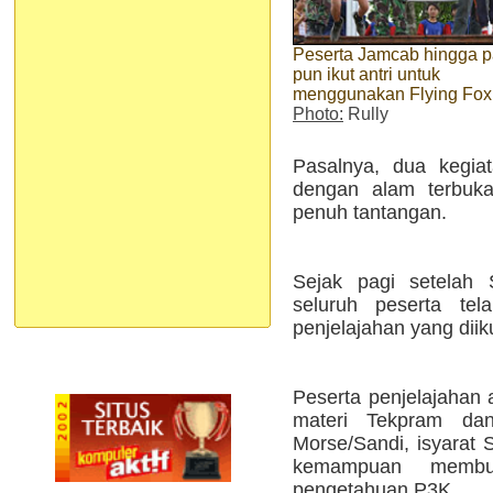
Peserta Jamcab hingga p
pun ikut antri untuk
menggunakan Flying Fox
Photo:
Rully
Pasalnya, dua kegia
dengan alam terbuka
penuh tantangan.
Sejak pagi setelah
seluruh peserta tel
penjelajahan yang diiku
Peserta penjelajahan
materi Tekpram dan
Morse/Sandi, isyara
kemampuan membu
pengetahuan P3K.