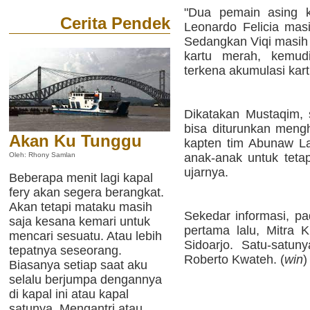
"Dua pemain asing k
Cerita Pendek
Leonardo Felicia ma
Sedangkan Viqi masih 
kartu merah, kemud
terkena akumulasi kart
Dikatakan Mustaqim, 
bisa diturunkan meng
Akan Ku Tunggu
kapten tim Abunaw La
anak-anak untuk tetap
Oleh: Rhony Samlan
ujarnya.
Beberapa menit lagi kapal
fery akan segera berangkat.
Akan tetapi mataku masih
Sekedar informasi, pa
saja kesana kemari untuk
pertama lalu, Mitra 
mencari sesuatu. Atau lebih
Sidoarjo. Satu-satuny
tepatnya seseorang.
Roberto Kwateh. (
win
)
Biasanya setiap saat aku
selalu berjumpa dengannya
di kapal ini atau kapal
satunya. Mengantri atau