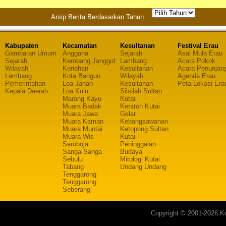
Arsip Berita Berdasarkan Tahun :
Kabupaten
Kecamatan
Kesultanan
Festival Erau
Gambaran Umum
Anggana
Sejarah
Asal Mula Erau
Sejarah
Kembang Janggut
Lambang
Acara Pokok
Wilayah
Kenohan
Kesultanan
Acara Penunjan
Lambang
Kota Bangun
Wilayah
Agenda Erau
Pemerintahan
Loa Janan
Kesultanan
Peta Lokasi Era
Kepala Daerah
Loa Kulu
Silsilah Sultan
Marang Kayu
Kutai
Muara Badak
Keraton Kutai
Muara Jawa
Gelar
Muara Kaman
Kebangsawanan
Muara Muntai
Ketopong Sultan
Muara Wis
Kutai
Samboja
Peninggalan
Sanga-Sanga
Budaya
Sebulu
Mitologi Kutai
Tabang
Undang Undang
Tenggarong
Tenggarong
Seberang
Copyright © 2001-2026 Ku