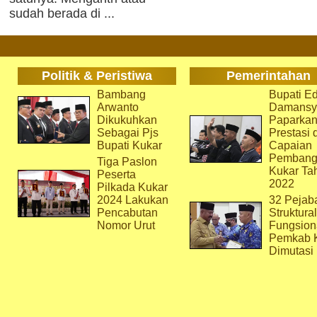
sudah berada di ...
Politik & Peristiwa
Pemerintahan
Bambang
Bupati Ed
Arwanto
Damansy
Dikukuhkan
Paparka
Sebagai Pjs
Prestasi 
Bupati Kukar
Capaian
Pembang
Tiga Paslon
Kukar Ta
Peserta
2022
Pilkada Kukar
2024 Lakukan
32 Pejab
Pencabutan
Struktura
Nomor Urut
Fungsion
Pemkab 
Dimutasi