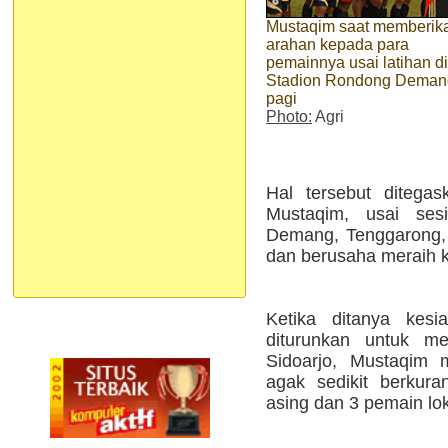
Mustaqim saat memberik
arahan kepada para
pemainnya usai latihan di
Stadion Rondong Demang
pagi
Photo:
Agri
Hal tersebut ditegas
Mustaqim, usai ses
Demang, Tenggarong, t
dan berusaha meraih 
Ketika ditanya kes
diturunkan untuk m
Sidoarjo, Mustaqim 
agak sedikit berkur
asing dan 3 pemain lok