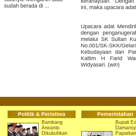
kerahayuan. "Dengan 
sudah berada di ...
ini, maka upacara adat
Upacara adat Mendirik
dengan penganugerah
melalui SK Sultan Ku
No.001/SK-SKK/Gelar
Kebudayaan dan Par
Kaltim H Farid Wad
Widyasari. (
win
)
Politik & Peristiwa
Pemerintahan
Bambang
Bupati Ed
Arwanto
Damansy
Dikukuhkan
Paparka