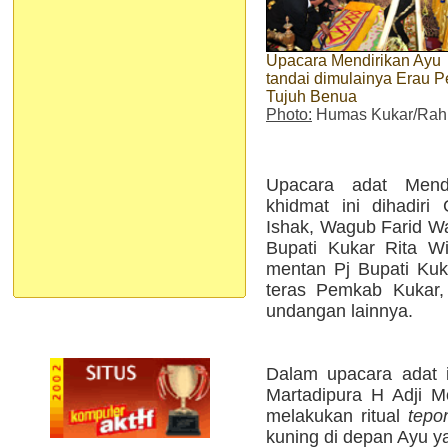
Upacara Mendirikan Ayu
tandai dimulainya Erau P
Tujuh Benua
Photo:
Humas Kukar/Ra
Upacara adat Mend
khidmat ini dihadir
Ishak, Wagub Farid Wa
Bupati Kukar Rita Wi
mentan Pj Bupati Kuk
teras Pemkab Kukar, 
undangan lainnya.
Dalam upacara adat i
Martadipura H Adji M
melakukan ritual
tepo
kuning di depan Ayu y