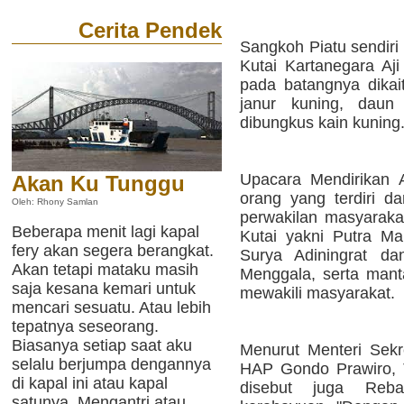
Cerita Pendek
Sangkoh Piatu sendiri
Kutai Kartanegara Aj
pada batangnya dikait
janur kuning, daun
dibungkus kain kuning
Upacara Mendirikan A
Akan Ku Tunggu
orang yang terdiri da
Oleh: Rhony Samlan
perwakilan masyarakat
Beberapa menit lagi kapal
Kutai yakni Putra M
fery akan segera berangkat.
Surya Adiningrat da
Akan tetapi mataku masih
Menggala, serta mant
saja kesana kemari untuk
mewakili masyarakat.
mencari sesuatu. Atau lebih
tepatnya seseorang.
Biasanya setiap saat aku
Menurut Menteri Sekre
selalu berjumpa dengannya
HAP Gondo Prawiro, 
di kapal ini atau kapal
disebut juga Reb
satunya. Mengantri atau