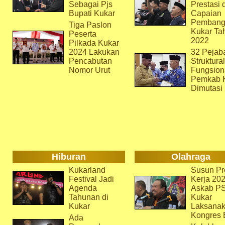
Sebagai Pjs
Prestasi 
Bupati Kukar
Capaian
Pembang
Tiga Paslon
Kukar Ta
Peserta
2022
Pilkada Kukar
2024 Lakukan
32 Pejab
Pencabutan
Struktura
Nomor Urut
Fungsion
Pemkab 
Dimutasi
Hiburan
Olahraga
Kukarland
Susun Pr
Festival Jadi
Kerja 202
Agenda
Askab P
Tahunan di
Kukar
Kukar
Laksana
Kongres 
Ada