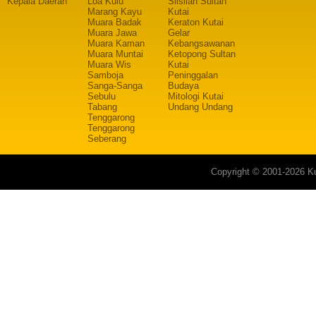
Kepala Daerah
Loa Kulu
Silsilah Sultan
Marang Kayu
Kutai
Muara Badak
Keraton Kutai
Muara Jawa
Gelar
Muara Kaman
Kebangsawanan
Muara Muntai
Ketopong Sultan
Muara Wis
Kutai
Samboja
Peninggalan
Sanga-Sanga
Budaya
Sebulu
Mitologi Kutai
Tabang
Undang Undang
Tenggarong
Tenggarong
Seberang
Copyright © 2001-2026 Ku