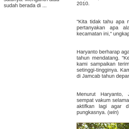
2010.
sudah berada di ...
"Kita tidak tahu apa 
pertanyakan apa ala
kecamatan ini," ungka
Haryanto berharap agar 
tahun mendatang. "K
kami sampaikan teri
setinggi-tingginya. K
di Jamcab tahun depan
Menurut Haryanto,
sempat vakum selama 1
aktifkan lagi agar d
pungkasnya. (
win
)