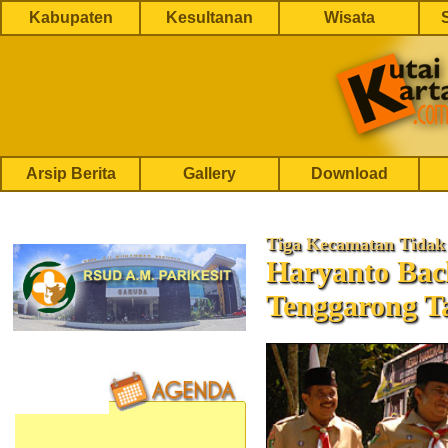
Kabupaten
Kesultanan
Wisata
Arsip Berita
Gallery
Download
Tiga Kecamatan Tidak
Haryanto Bac
Tenggarong T