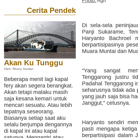
Photo:
Agri
Cerita Pendek
Di sela-sela peninj
Panji Sukarame, Ten
Haryanto Bachroel 
berpartisipasinya pes
Muara Muntai dan Mua
Akan Ku Tunggu
Oleh: Rhony Samlan
"Yang sangat men
Tenggarong justru t
Beberapa menit lagi kapal
Padahal Tenggarong in
fery akan segera berangkat.
seharusnya tidak ada 
Akan tetapi mataku masih
yang jauh saja bisa h
saja kesana kemari untuk
Janggut," cetusnya.
mencari sesuatu. Atau lebih
tepatnya seseorang.
Biasanya setiap saat aku
Haryanto sendiri me
selalu berjumpa dengannya
pasti mengapa ketiga
di kapal ini atau kapal
berpartisipasi dala
satunya. Mengantri atau