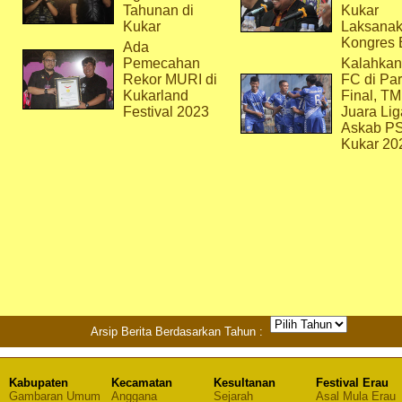
Tahunan di
Kukar
Kukar
Laksana
Kongres 
Ada
Pemecahan
Kalahkan
Rekor MURI di
FC di Par
Kukarland
Final, T
Festival 2023
Juara Lig
Askab P
Kukar 20
Arsip Berita Berdasarkan Tahun :
Kabupaten
Kecamatan
Kesultanan
Festival Erau
Gambaran Umum
Anggana
Sejarah
Asal Mula Erau