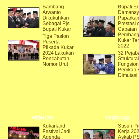
Bambang
Bupati Ed
Arwanto
Damansy
Dikukuhkan
Paparka
Sebagai Pjs
Prestasi 
Bupati Kukar
Capaian
Pembang
Tiga Paslon
Kukar Ta
Peserta
2022
Pilkada Kukar
2024 Lakukan
32 Pejab
Pencabutan
Struktura
Nomor Urut
Fungsion
Pemkab 
Dimutasi
Hiburan
Olahraga
Kukarland
Susun Pr
Festival Jadi
Kerja 202
Agenda
Askab P