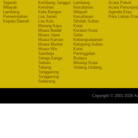
Sejarah
Kembang Janggut
Lambang
Acara Pokok
Wilayah
Kenohan
Kesultanan
Acara Penunjan
Lambang
Kota Bangun
Wilayah
Agenda Erau
Pemerintahan
Loa Janan
Kesultanan
Peta Lokasi Era
Kepala Daerah
Loa Kulu
Silsilah Sultan
Marang Kayu
Kutai
Muara Badak
Keraton Kutai
Muara Jawa
Gelar
Muara Kaman
Kebangsawanan
Muara Muntai
Ketopong Sultan
Muara Wis
Kutai
Samboja
Peninggalan
Sanga-Sanga
Budaya
Sebulu
Mitologi Kutai
Tabang
Undang Undang
Tenggarong
Tenggarong
Seberang
Copyright © 2001-2026 Ku