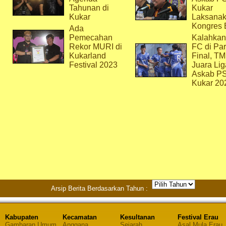
Tahunan di
Kukar
Kukar
Laksana
Kongres 
Ada
Pemecahan
Kalahkan
Rekor MURI di
FC di Par
Kukarland
Final, T
Festival 2023
Juara Lig
Askab P
Kukar 20
Arsip Berita Berdasarkan Tahun :
Kabupaten
Kecamatan
Kesultanan
Festival Erau
Gambaran Umum
Anggana
Sejarah
Asal Mula Erau