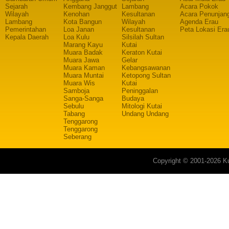
Sejarah
Kembang Janggut
Lambang
Acara Pokok
Wilayah
Kenohan
Kesultanan
Acara Penunjan
Lambang
Kota Bangun
Wilayah
Agenda Erau
Pemerintahan
Loa Janan
Kesultanan
Peta Lokasi Era
Kepala Daerah
Loa Kulu
Silsilah Sultan
Marang Kayu
Kutai
Muara Badak
Keraton Kutai
Muara Jawa
Gelar
Muara Kaman
Kebangsawanan
Muara Muntai
Ketopong Sultan
Muara Wis
Kutai
Samboja
Peninggalan
Sanga-Sanga
Budaya
Sebulu
Mitologi Kutai
Tabang
Undang Undang
Tenggarong
Tenggarong
Seberang
Copyright © 2001-2026 Ku