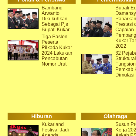
Bambang
Bupati Ed
Arwanto
Damansy
Dikukuhkan
Paparka
Sebagai Pjs
Prestasi 
Bupati Kukar
Capaian
Pembang
Tiga Paslon
Kukar Ta
Peserta
2022
Pilkada Kukar
2024 Lakukan
32 Pejab
Pencabutan
Struktura
Nomor Urut
Fungsion
Pemkab 
Dimutasi
Hiburan
Olahraga
Kukarland
Susun Pr
Festival Jadi
Kerja 202
Agenda
Askab P