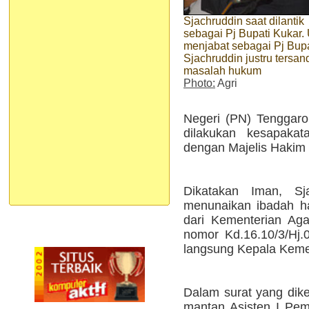
Sjachruddin saat dilantik
sebagai Pj Bupati Kukar.
menjabat sebagai Pj Bupa
Sjachruddin justru tersa
masalah hukum
Photo:
Agri
Negeri (PN) Tenggar
dilakukan kesapakat
dengan Majelis Hakim t
Dikatakan Iman, Sj
menunaikan ibadah ha
dari Kementerian Ag
nomor Kd.16.10/3/Hj.
langsung Kepala Keme
Dalam surat yang dik
mantan Asisten I Pem