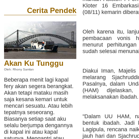
Kloter 16 Embarkas
Cerita Pendek
(08/11) kemarin diber
Oleh karena itu, lan
pembacaan vonis h
menurut perhitungan 
sudah selesai menunai
Akan Ku Tunggu
Diakui Iman, Majelis
Oleh: Rhony Samlan
melarang Sjachrudd
Beberapa menit lagi kapal
Pasalnya, dalam Und
fery akan segera berangkat.
(HAM) dijelaskan
Akan tetapi mataku masih
melaksanakan ibadah.
saja kesana kemari untuk
mencari sesuatu. Atau lebih
tepatnya seseorang.
"Dalam UU HAM, nai
Biasanya setiap saat aku
bentuk ibadah. Jadi k
selalu berjumpa dengannya
Lagipula, rencana naik
di kapal ini atau kapal
jauh hari dan Sjachru
satunya. Mengantri atau