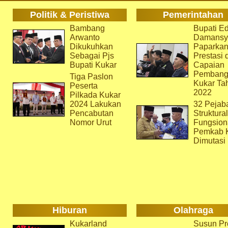
Politik & Peristiwa
Pemerintahan
Bambang
Bupati Ed
Arwanto
Damansy
Dikukuhkan
Paparka
Sebagai Pjs
Prestasi 
Bupati Kukar
Capaian
Pembang
Tiga Paslon
Kukar Ta
Peserta
2022
Pilkada Kukar
2024 Lakukan
32 Pejab
Pencabutan
Struktura
Nomor Urut
Fungsion
Pemkab 
Dimutasi
Hiburan
Olahraga
Kukarland
Susun Pr