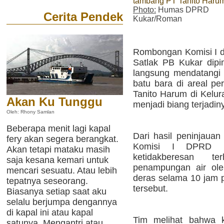
tambang PT Tanito Haru
Photo:
Humas DPRD
Cerita Pendek
Kukar/Roman
Rombongan Komisi I di
Satlak PB Kukar dipim
langsung mendatangi 
batu bara di areal p
Tanito Harum di Kelur
Akan Ku Tunggu
menjadi biang terjadiny
Oleh: Rhony Samlan
Beberapa menit lagi kapal
Dari hasil peninjauan
fery akan segera berangkat.
Komisi I DPRD K
Akan tetapi mataku masih
ketidakberesan t
saja kesana kemari untuk
penampungan air ole
mencari sesuatu. Atau lebih
deras selama 10 jam 
tepatnya seseorang.
tersebut.
Biasanya setiap saat aku
selalu berjumpa dengannya
di kapal ini atau kapal
Tim melihat bahwa 
satunya. Mengantri atau