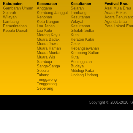
Kabupaten
Kecamatan
Kesultanan
Festival Erau
Gambaran Umum
Anggana
Sejarah
Asal Mula Erau
Sejarah
Kembang Janggut
Lambang
Acara Pokok
Wilayah
Kenohan
Kesultanan
Acara Penunjan
Lambang
Kota Bangun
Wilayah
Agenda Erau
Pemerintahan
Loa Janan
Kesultanan
Peta Lokasi Era
Kepala Daerah
Loa Kulu
Silsilah Sultan
Marang Kayu
Kutai
Muara Badak
Keraton Kutai
Muara Jawa
Gelar
Muara Kaman
Kebangsawanan
Muara Muntai
Ketopong Sultan
Muara Wis
Kutai
Samboja
Peninggalan
Sanga-Sanga
Budaya
Sebulu
Mitologi Kutai
Tabang
Undang Undang
Tenggarong
Tenggarong
Seberang
Copyright © 2001-2026 Ku