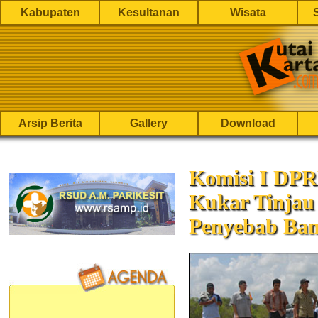
Kabupaten
Kesultanan
Wisata
Arsip Berita
Gallery
Download
Komisi I DPR
Kukar Tinjau 
Penyebab Ban