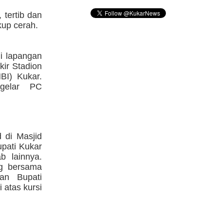
 tertib dan
kup cerah.
di lapangan
kir Stadion
BI) Kukar.
gelar PC
 di Masjid
upati Kukar
b lainnya.
ng bersama
an Bupati
 atas kursi