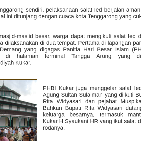
nggarong sendiri, pelaksanaan salat Ied berjalan aman,
al ini ditunjang dengan cuaca kota Tenggarong yang cu
masjid-masjid besar, warga dapat mengikuti salat Ied 
a dilaksanakan di dua tempat. Pertama di lapangan par
Demang yang digagas Panitia Hari Besar Islam (PH
n di halaman terminal Tangga Arung yang di
iyah Kukar.
PHBI Kukar juga menggelar salat Ied
Agung Sultan Sulaiman yang diikuti B
Rita Widyasari dan pejabat Muspika
Bahkan Bupati Rita Widyasari data
keluarga besarnya, termasuk mant
Kukar H Syaukani HR yang ikut salat di
rodanya.