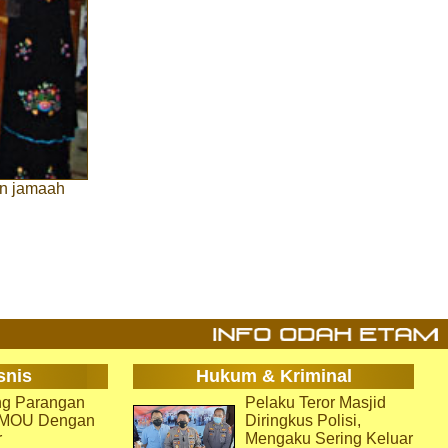
an jamaah
snis
Hukum & Kriminal
g Parangan
Pelaku Teror Masjid
i MOU Dengan
Diringkus Polisi,
r
Mengaku Sering Keluar