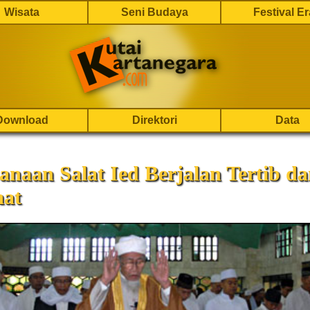
Wisata
Seni Budaya
Festival E
Download
Direktori
Data
anaan Salat Ied Berjalan Tertib d
at