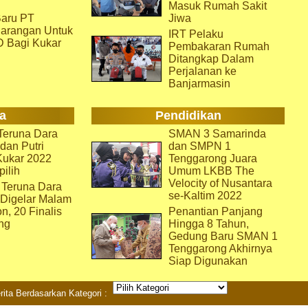
Masuk Rumah Sakit
aru PT
Jiwa
arangan Untuk
IRT Pelaku
D Bagi Kukar
Pembakaran Rumah
Ditangkap Dalam
Perjalanan ke
Banjarmasin
a
Pendidikan
eruna Dara
SMAN 3 Samarinda
dan Putri
dan SMPN 1
Kukar 2022
Tenggarong Juara
pilih
Umum LKBB The
Velocity of Nusantara
 Teruna Dara
se-Kaltim 2022
 Digelar Malam
on, 20 Finalis
Penantian Panjang
ng
Hingga 8 Tahun,
Gedung Baru SMAN 1
Tenggarong Akhirnya
Siap Digunakan
rita Berdasarkan Kategori :