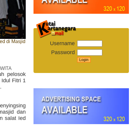
d di Masjid
Username
Password
 WITA
uh pelosok
dul Fitri 1
.
enyingsing
masjid dan
 salat Ied