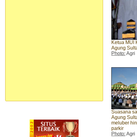
Ketua MUI 
Agung Sult
Photo:
Agri
Suasana sal
Agung Sult
meluber hi
parkir
Photo:
Agri