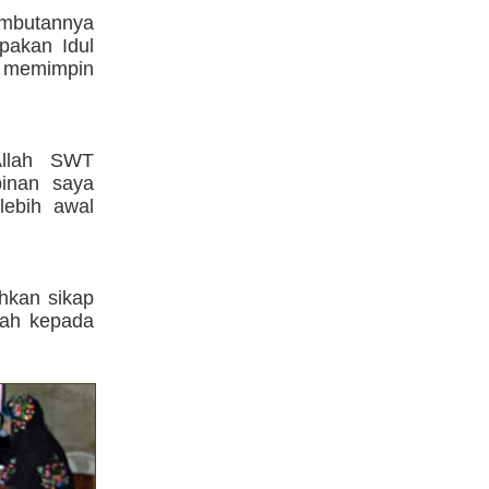
mbutannya
upakan Idul
a memimpin
Allah SWT
inan saya
lebih awal
hkan sikap
rah kepada