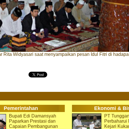
r Rita Widyasari saat menyampaikan pesan Idul Fitri di hadap
Pemerintahan
Ekonomi & Bi
Bupati Edi Damansyah
PT Tunggan
Paparkan Prestasi dan
Perbaharu
Capaian Pembangunan
Kejari Kuka