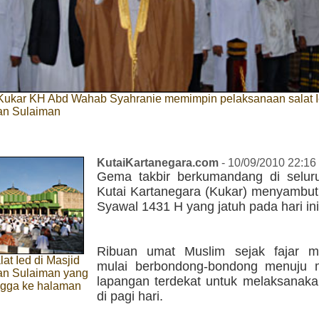
Kukar KH Abd Wahab Syahranie memimpin pelaksanaan salat Ie
an Sulaiman
KutaiKartanegara.com
- 10/09/2010 22:16
Gema takbir berkumandang di selur
Kutai Kartanegara (Kukar) menyambut I
Syawal 1431 H yang jatuh pada hari ini
Ribuan umat Muslim sejak fajar m
at Ied di Masjid
mulai berbondong-bondong menuju 
an Sulaiman yang
lapangan terdekat untuk melaksanakan
ngga ke halaman
di pagi hari.