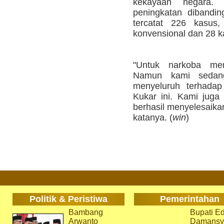
kekayaan negara.
peningkatan dibandi
tercatat 226 kasus
konvensional dan 28 
"Untuk narkoba me
Namun kami sedang
menyeluruh terhadap
Kukar ini. Kami jug
berhasil menyelesaika
katanya. (
win
)
Politik & Peristiwa
Pemerintahan
Bambang
Bupati Ed
Arwanto
Damansy