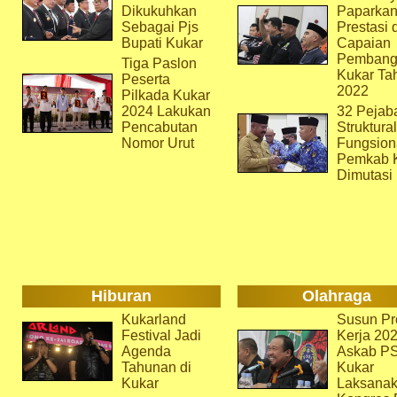
Dikukuhkan
Paparka
Sebagai Pjs
Prestasi 
Bupati Kukar
Capaian
Pembang
Tiga Paslon
Kukar Ta
Peserta
2022
Pilkada Kukar
2024 Lakukan
32 Pejab
Pencabutan
Struktura
Nomor Urut
Fungsion
Pemkab 
Dimutasi
Hiburan
Olahraga
Kukarland
Susun Pr
Festival Jadi
Kerja 202
Agenda
Askab P
Tahunan di
Kukar
Kukar
Laksana