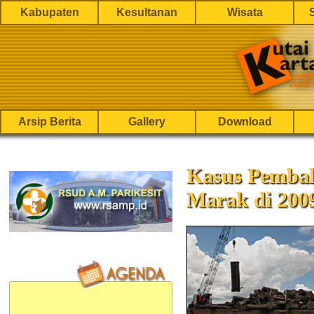
Kabupaten
Kesultanan
Wisata
Arsip Berita
Gallery
Download
Kasus Pembal
Marak di 200