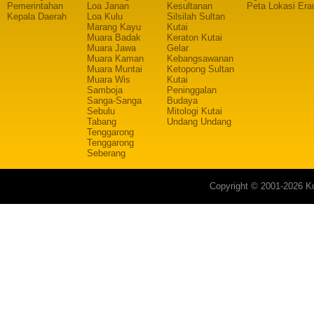
Pemerintahan
Loa Janan
Kesultanan
Peta Lokasi Era
Kepala Daerah
Loa Kulu
Silsilah Sultan
Marang Kayu
Kutai
Muara Badak
Keraton Kutai
Muara Jawa
Gelar
Muara Kaman
Kebangsawanan
Muara Muntai
Ketopong Sultan
Muara Wis
Kutai
Samboja
Peninggalan
Sanga-Sanga
Budaya
Sebulu
Mitologi Kutai
Tabang
Undang Undang
Tenggarong
Tenggarong
Seberang
Copyright © 2001-2026 Ku