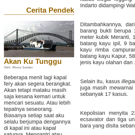
Indarto didampingi Wa
Cerita Pendek
Ditambahkannya, dar
barang bukti berupa 
meter kubik Meranti, 
batang kayu Ipil, 9 b
kayu rimba campuran
batang kayu Kapur, 58
Akan Ku Tunggu
jenis kayu olahan dan
Oleh: Rhony Samlan
Beberapa menit lagi kapal
Selain itu, kasus
illeg
fery akan segera berangkat.
juga masih mewarnai 
Akan tetapi mataku masih
sebanyak 17 kasus.
saja kesana kemari untuk
mencari sesuatu. Atau lebih
tepatnya seseorang.
Kepolisian menyita 2
Biasanya setiap saat aku
ecsavator dan tiga un
selalu berjumpa dengannya
bara yang disita seban
di kapal ini atau kapal
satunya. Mengantri atau