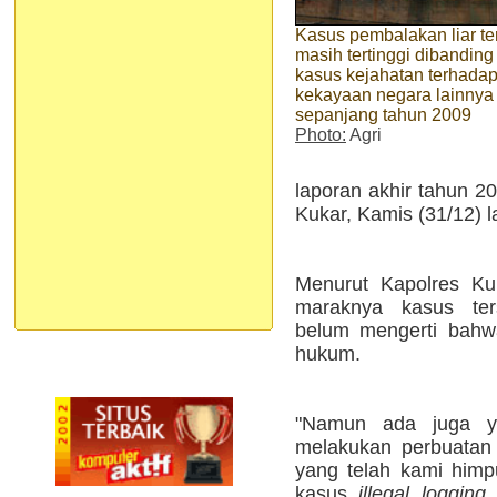
Kasus pembalakan liar te
masih tertinggi dibanding
kasus kejahatan terhada
kekayaan negara lainnya
sepanjang tahun 2009
Photo:
Agri
laporan akhir tahun 2
Kukar, Kamis (31/12) l
Menurut Kapolres Ku
maraknya kasus ter
belum mengerti bahw
hukum.
"Namun ada juga 
melakukan perbuatan 
yang telah kami himpu
kasus
illegal logging
s