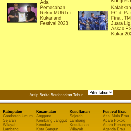
Kongres 
Ada
Pemecahan
Kalahkan
Rekor MURI di
FC di Par
Kukarland
Final, T
Festival 2023
Juara Lig
Askab P
Kukar 20
Arsip Berita Berdasarkan Tahun :
Kabupaten
Kecamatan
Kesultanan
Festival Erau
Gambaran Umum
Anggana
Sejarah
Asal Mula Erau
Sejarah
Kembang Janggut
Lambang
Acara Pokok
Wilayah
Kenohan
Kesultanan
Acara Penunjan
Lambang
Kota Bangun
Wilayah
Agenda Erau