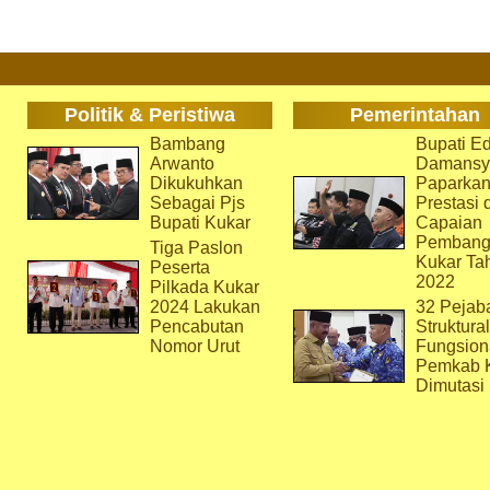
Politik & Peristiwa
Pemerintahan
Bambang
Bupati Ed
Arwanto
Damansy
Dikukuhkan
Paparka
Sebagai Pjs
Prestasi 
Bupati Kukar
Capaian
Pembang
Tiga Paslon
Kukar Ta
Peserta
2022
Pilkada Kukar
2024 Lakukan
32 Pejab
Pencabutan
Struktura
Nomor Urut
Fungsion
Pemkab 
Dimutasi