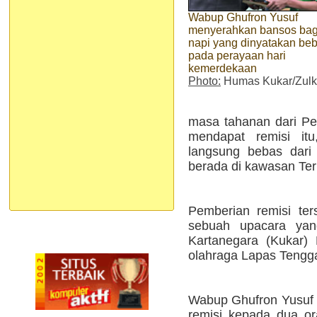
Wabup Ghufron Yusuf
menyerahkan bansos bag
napi yang dinyatakan be
pada perayaan hari
kemerdekaan
Photo:
Humas Kukar/Zulki
masa tahanan dari Pem
mendapat remisi itu
langsung bebas dari
berada di kawasan Teri
Pemberian remisi ter
sebuah upacara yang
Kartanegara (Kukar)
olahraga Lapas Tengg
Wabup Ghufron Yusuf 
remisi kepada dua ora