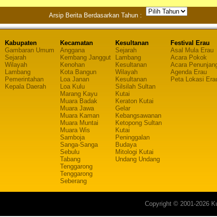
Arsip Berita Berdasarkan Tahun :
Kabupaten
Kecamatan
Kesultanan
Festival Erau
Gambaran Umum
Anggana
Sejarah
Asal Mula Erau
Sejarah
Kembang Janggut
Lambang
Acara Pokok
Wilayah
Kenohan
Kesultanan
Acara Penunjan
Lambang
Kota Bangun
Wilayah
Agenda Erau
Pemerintahan
Loa Janan
Kesultanan
Peta Lokasi Era
Kepala Daerah
Loa Kulu
Silsilah Sultan
Marang Kayu
Kutai
Muara Badak
Keraton Kutai
Muara Jawa
Gelar
Muara Kaman
Kebangsawanan
Muara Muntai
Ketopong Sultan
Muara Wis
Kutai
Samboja
Peninggalan
Sanga-Sanga
Budaya
Sebulu
Mitologi Kutai
Tabang
Undang Undang
Tenggarong
Tenggarong
Seberang
Copyright © 2001-2026 Ku