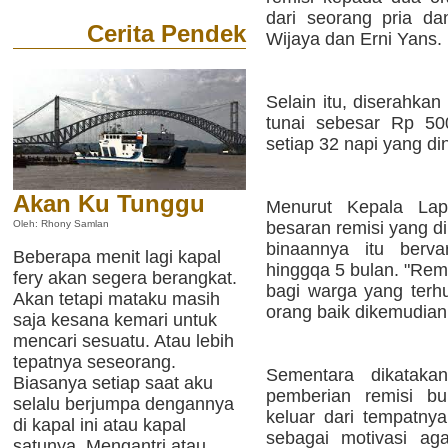
dari seorang pria d
Cerita Pendek
Wijaya dan Erni Yans.
Selain itu, diserahka
tunai sebesar Rp 50
setiap 32 napi yang d
Akan Ku Tunggu
Menurut Kepala Lap
besaran remisi yang d
Oleh: Rhony Samlan
binaannya itu berva
Beberapa menit lagi kapal
hinggqa 5 bulan. "Rem
fery akan segera berangkat.
bagi warga yang terhu
Akan tetapi mataku masih
orang baik dikemudian 
saja kesana kemari untuk
mencari sesuatu. Atau lebih
tepatnya seseorang.
Sementara dikatak
Biasanya setiap saat aku
pemberian remisi b
selalu berjumpa dengannya
keluar dari tempatnya
di kapal ini atau kapal
sebagai motivasi aga
satunya. Mengantri atau