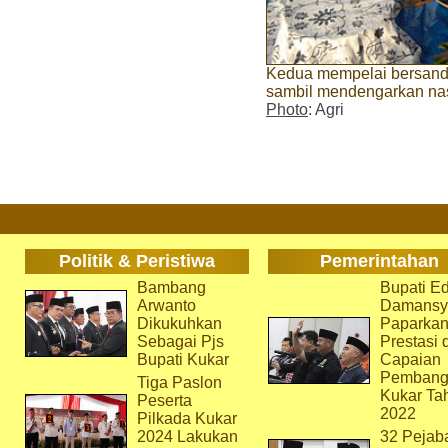
Kedua mempelai bersandi
sambil mendengarkan nas
Photo
: Agri
Politik & Peristiwa
Pemerintahan
Bambang
Bupati Ed
Arwanto
Damansy
Dikukuhkan
Paparka
Sebagai Pjs
Prestasi 
Bupati Kukar
Capaian
Pembang
Tiga Paslon
Kukar Ta
Peserta
2022
Pilkada Kukar
2024 Lakukan
32 Pejab