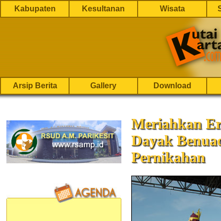
Kabupaten
Kesultanan
Wisata
Arsip Berita
Gallery
Download
Meriahkan Er
Dayak Benua
Pernikahan