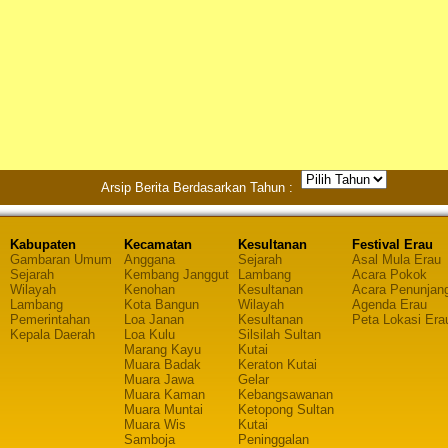
Arsip Berita Berdasarkan Tahun :
Kabupaten
Kecamatan
Kesultanan
Festival Erau
Gambaran Umum
Anggana
Sejarah
Asal Mula Erau
Sejarah
Kembang Janggut
Lambang
Acara Pokok
Wilayah
Kenohan
Kesultanan
Acara Penunjan
Lambang
Kota Bangun
Wilayah
Agenda Erau
Pemerintahan
Loa Janan
Kesultanan
Peta Lokasi Era
Kepala Daerah
Loa Kulu
Silsilah Sultan
Marang Kayu
Kutai
Muara Badak
Keraton Kutai
Muara Jawa
Gelar
Muara Kaman
Kebangsawanan
Muara Muntai
Ketopong Sultan
Muara Wis
Kutai
Samboja
Peninggalan