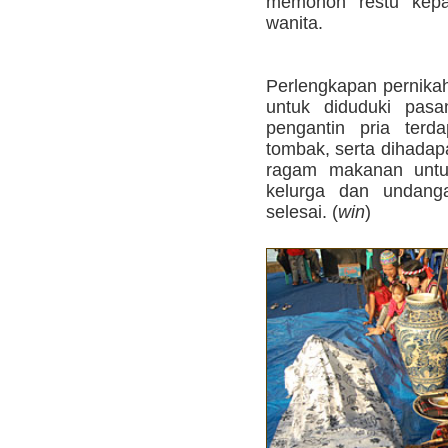
memohon restu kepad
wanita.
Perlengkapan pernikah
untuk diduduki pasa
pengantin pria terd
tombak, serta dihadap
ragam makanan untu
kelurga dan undanga
selesai. (
win
)