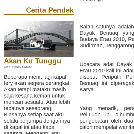
Cerita Pendek
Salah satunya adala
Dayak Benuaq yang
Budaya Erau 2010, Rab
Sudirman, Tenggarong
Akan Ku Tunggu
Upacara adat Dayak 
Oleh: Rhony Samlan
Erau 2010 kali ini ad
Beberapa menit lagi kapal
disebut Periputn Pe
fery akan segera berangkat.
Benuaq ini diperaga
Akan tetapi mataku masih
Karya.
saja kesana kemari untuk
mencari sesuatu. Atau lebih
tepatnya seseorang.
Yang menarik, per
Biasanya setiap saat aku
Peluluqn ini dibumb
selalu berjumpa dengannya
pengobatan oleh dua
di kapal ini atau kapal
calon mempelai wanita 
satunya. Mengantri atau