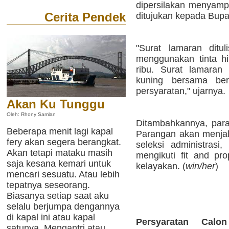
dipersilakan menyampa
Cerita Pendek
ditujukan kepada Bupat
"Surat lamaran ditu
menggunakan tinta h
ribu. Surat lamara
kuning bersama ber
persyaratan," ujarnya.
Akan Ku Tunggu
Oleh: Rhony Samlan
Ditambahkannya, par
Beberapa menit lagi kapal
Parangan akan menjala
fery akan segera berangkat.
seleksi administrasi,
Akan tetapi mataku masih
mengikuti fit and pro
saja kesana kemari untuk
kelayakan. (
win/her
)
mencari sesuatu. Atau lebih
tepatnya seseorang.
Biasanya setiap saat aku
selalu berjumpa dengannya
di kapal ini atau kapal
Persyaratan Calo
satunya. Mengantri atau