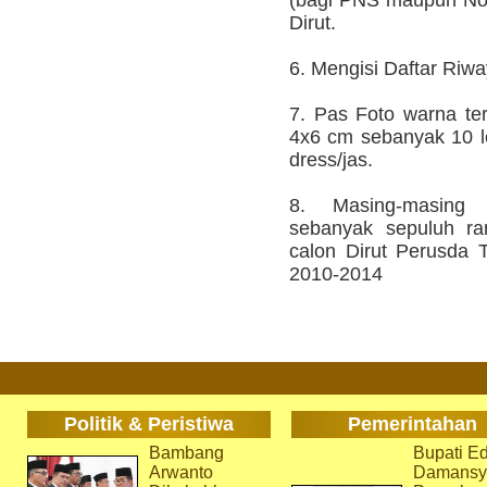
(bagi PNS maupun Non
Dirut.
6. Mengisi Daftar Riw
7. Pas Foto warna te
4x6 cm sebanyak 10 l
dress/jas.
8. Masing-masing 
sebanyak sepuluh ra
calon Dirut Perusda
2010-2014
Politik & Peristiwa
Pemerintahan
Bambang
Bupati Ed
Arwanto
Damansy