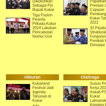
Dikukuhkan
Paparka
Sebagai Pjs
Prestasi 
Bupati Kukar
Capaian
Pembang
Tiga Paslon
Kukar Ta
Peserta
2022
Pilkada Kukar
2024 Lakukan
32 Pejab
Pencabutan
Struktura
Nomor Urut
Fungsion
Pemkab 
Dimutasi
Hiburan
Olahraga
Kukarland
Susun Pr
Festival Jadi
Kerja 202
Agenda
Askab P
Tahunan di
Kukar
Kukar
Laksana
Kongres 
Ada