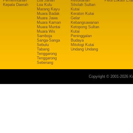
Pemerintahan
Loa Janan
Kesultanan
Peta Lokasi Era
Kepala Daerah
Loa Kulu
Silsilah Sultan
Marang Kayu
Kutai
Muara Badak
Keraton Kutai
Muara Jawa
Gelar
Muara Kaman
Kebangsawanan
Muara Muntai
Ketopong Sultan
Muara Wis
Kutai
Samboja
Peninggalan
Sanga-Sanga
Budaya
Sebulu
Mitologi Kutai
Tabang
Undang Undang
Tenggarong
Tenggarong
Seberang
Copyright © 2001-2026 Ku