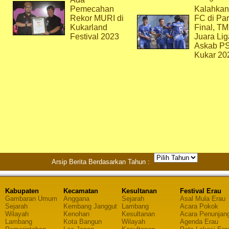
Pemecahan
Kalahkan
Rekor MURI di
FC di Par
Kukarland
Final, T
Festival 2023
Juara Lig
Askab P
Kukar 20
Arsip Berita Berdasarkan Tahun :
Kabupaten
Kecamatan
Kesultanan
Festival Erau
Gambaran Umum
Anggana
Sejarah
Asal Mula Erau
Sejarah
Kembang Janggut
Lambang
Acara Pokok
Wilayah
Kenohan
Kesultanan
Acara Penunjan
Lambang
Kota Bangun
Wilayah
Agenda Erau