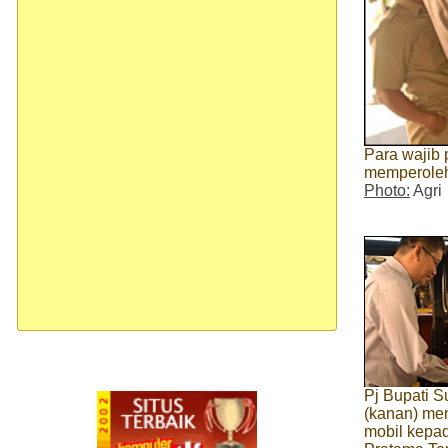
Para wajib 
memperoleh 
Photo:
Agri
Pj Bupati S
(kanan) me
mobil kepa