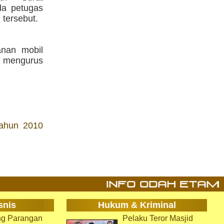
da petugas
 tersebut.
anan mobil
k mengurus
Tahun 2010
snis
Hukum & Kriminal
g Parangan
Pelaku Teror Masjid