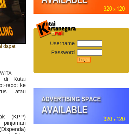
Username
i dapat
Password
 WITA
 di Kutai
ot-repot ke
rus atau
jak (KPP)
 pinjaman
(Dispenda)