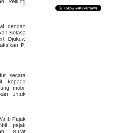
 keliling
dai dengan
kan Selasa
ert Djukuw
aksikan Pj
fur secara
il kepada
sung mobil
ikan untuk
Wajib Pajak
bil pajak
an Surat