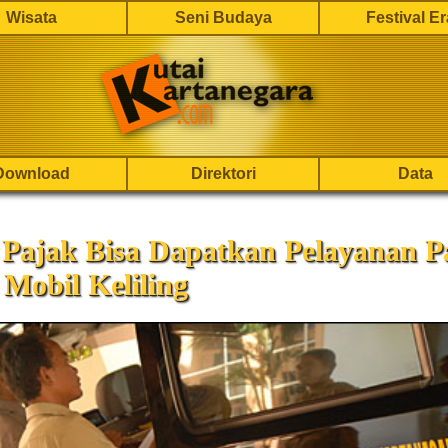
Wisata
Seni Budaya
Festival E
Download
Direktori
Data
 Pajak Bisa Dapatkan Pelayanan P
Mobil Keliling