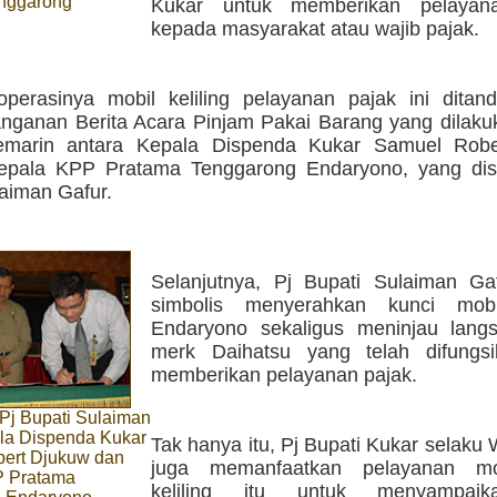
nggarong
Kukar untuk memberikan pelayanan
kepada masyarakat atau wajib pajak.
operasinya mobil keliling pelayanan pajak ini ditan
nganan Berita Acara Pinjam Pakai Barang yang dilaku
kemarin antara Kepala Dispenda Kukar Samuel Rob
epala KPP Pratama Tenggarong Endaryono, yang dis
laiman Gafur.
Selanjutnya, Pj Bupati Sulaiman Ga
simbolis menyerahkan kunci mob
Endaryono sekaligus meninjau lang
merk Daihatsu yang telah difungs
memberikan pelayanan pajak.
Pj Bupati Sulaiman
ala Dispenda Kukar
Tak hanya itu, Pj Bupati Kukar selaku 
ert Djukuw dan
juga memanfaatkan pelayanan mo
P Pratama
keliling itu untuk menyampaik