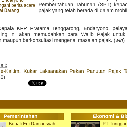
 Endaryono
Pemberitahuan Tahunan (SPT) kepa
gani berita acara
pajak yang telah berada di dalam mobil
ai Barang
Kepala KPP Pratama Tenggarong, Endaryono, pelay
liling ini akan memudahkan para Wajib Pajak untu
n maupun berkonsultasi mengenai masalah pajak. (
win
)
ait:
se-Kaltim, Kukar Laksanakan Pekan Panutan Pajak 
10)
Pemerintahan
Ekonomi & Bi
Bupati Edi Damansyah
PT Tunggan