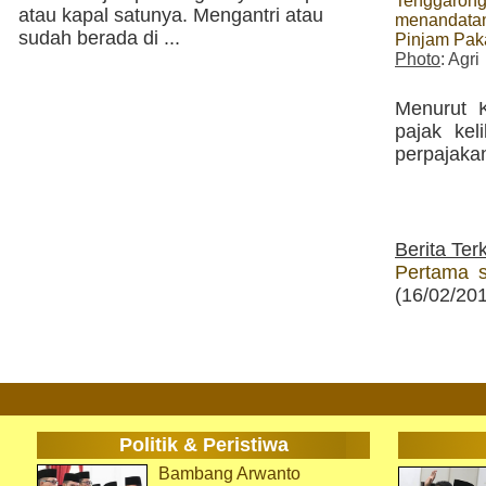
Tenggarong
atau kapal satunya. Mengantri atau
menandatan
sudah berada di ...
Pinjam Pak
Photo
: Agri
Menurut 
pajak ke
perpajaka
Berita Terk
Pertama 
(16/02/20
Politik & Peristiwa
Bambang Arwanto