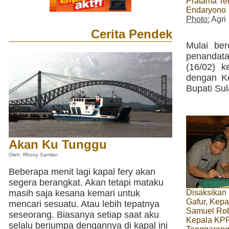
Pratama Te
Endaryono
Photo:
Agri
Cerita Pendek
Mulai ber
penandata
(16/02) 
dengan K
Bupati Su
Akan Ku Tunggu
Oleh: Rhony Samlan
Beberapa menit lagi kapal fery akan
segera berangkat. Akan tetapi mataku
masih saja kesana kemari untuk
Disaksikan 
Gafur, Kep
mencari sesuatu. Atau lebih tepatnya
Samuel Rob
seseorang. Biasanya setiap saat aku
Kepala KP
selalu berjumpa dengannya di kapal ini