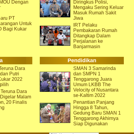
i MOU Dengan
Diringkus Polisi,
r
Mengaku Sering Keluar
Masuk Rumah Sakit
aru PT
Jiwa
arangan Untuk
IRT Pelaku
D Bagi Kukar
Pembakaran Rumah
Ditangkap Dalam
Perjalanan ke
Banjarmasin
a
Pendidikan
eruna Dara
SMAN 3 Samarinda
dan Putri
dan SMPN 1
Kukar 2022
Tenggarong Juara
pilih
Umum LKBB The
Velocity of Nusantara
 Teruna Dara
se-Kaltim 2022
 Digelar Malam
on, 20 Finalis
Penantian Panjang
ng
Hingga 8 Tahun,
Gedung Baru SMAN 1
Tenggarong Akhirnya
Siap Digunakan