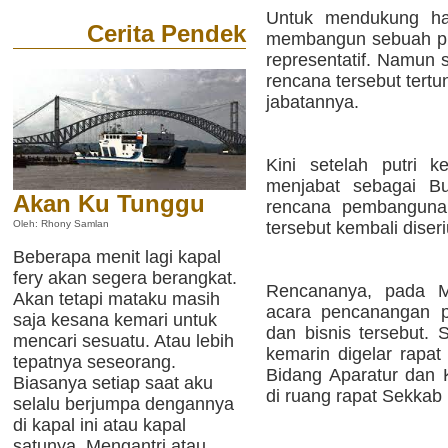
Untuk mendukung ha
Cerita Pendek
membangun sebuah pus
representatif. Namun 
rencana tersebut tertu
jabatannya.
Kini setelah putri k
menjabat sebagai Bu
Akan Ku Tunggu
rencana pembangunan
tersebut kembali diseri
Oleh: Rhony Samlan
Beberapa menit lagi kapal
fery akan segera berangkat.
Rencananya, pada Mi
Akan tetapi mataku masih
acara pencanangan p
saja kesana kemari untuk
dan bisnis tersebut. 
mencari sesuatu. Atau lebih
kemarin digelar rapat
tepatnya seseorang.
Bidang Aparatur dan 
Biasanya setiap saat aku
di ruang rapat Sekkab
selalu berjumpa dengannya
di kapal ini atau kapal
satunya. Mengantri atau