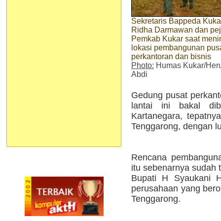
Sekretaris Bappeda Kuka
Ridha Darmawan dan pej
Pemkab Kukar saat meni
lokasi pembangunan pus
perkantoran dan bisnis
Photo:
Humas Kukar/Her
Abdi
Gedung pusat perkantor
lantai ini bakal d
Kartanegara, tepatny
Tenggarong, dengan lu
Rencana pembangunan
itu sebenarnya sudah 
Bupati H Syaukani H
perusahaan yang berop
Tenggarong.