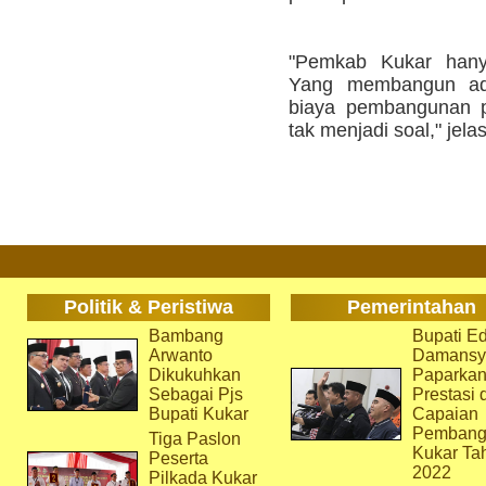
"Pemkab Kukar hany
Yang membangun adal
biaya pembangunan pu
tak menjadi soal," jela
Politik & Peristiwa
Pemerintahan
Bambang
Bupati Ed
Arwanto
Damansy
Dikukuhkan
Paparka
Sebagai Pjs
Prestasi 
Bupati Kukar
Capaian
Pembang
Tiga Paslon
Kukar Ta
Peserta
2022
Pilkada Kukar