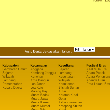
Kukar 20
Arsip Berita Berdasarkan Tahun :
Kabupaten
Kecamatan
Kesultanan
Festival Erau
Gambaran Umum
Anggana
Sejarah
Asal Mula Erau
Sejarah
Kembang Janggut
Lambang
Acara Pokok
Wilayah
Kenohan
Kesultanan
Acara Penunjan
Lambang
Kota Bangun
Wilayah
Agenda Erau
Pemerintahan
Loa Janan
Kesultanan
Peta Lokasi Era
Kepala Daerah
Loa Kulu
Silsilah Sultan
Marang Kayu
Kutai
Muara Badak
Keraton Kutai
Muara Jawa
Gelar
Muara Kaman
Kebangsawanan
Muara Muntai
Ketopong Sultan
Muara Wis
Kutai