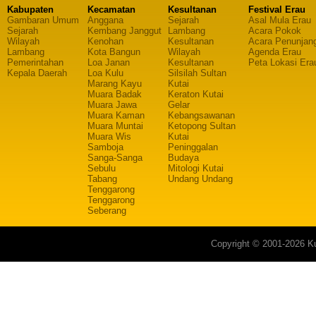
Kabupaten
Kecamatan
Kesultanan
Festival Erau
Gambaran Umum
Anggana
Sejarah
Asal Mula Erau
Sejarah
Kembang Janggut
Lambang
Acara Pokok
Wilayah
Kenohan
Kesultanan
Acara Penunjan
Lambang
Kota Bangun
Wilayah
Agenda Erau
Pemerintahan
Loa Janan
Kesultanan
Peta Lokasi Era
Kepala Daerah
Loa Kulu
Silsilah Sultan
Marang Kayu
Kutai
Muara Badak
Keraton Kutai
Muara Jawa
Gelar
Muara Kaman
Kebangsawanan
Muara Muntai
Ketopong Sultan
Muara Wis
Kutai
Samboja
Peninggalan
Sanga-Sanga
Budaya
Sebulu
Mitologi Kutai
Tabang
Undang Undang
Tenggarong
Tenggarong
Seberang
Copyright © 2001-2026 Ku