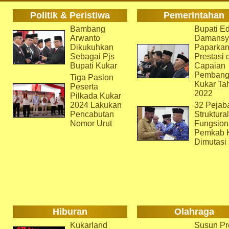
Politik & Peristiwa
Pemerintahan
Bambang
Bupati Ed
Arwanto
Damansy
Dikukuhkan
Paparka
Sebagai Pjs
Prestasi 
Bupati Kukar
Capaian
Pembang
Tiga Paslon
Kukar Ta
Peserta
2022
Pilkada Kukar
2024 Lakukan
32 Pejab
Pencabutan
Struktura
Nomor Urut
Fungsion
Pemkab 
Dimutasi
Hiburan
Olahraga
Kukarland
Susun Pr