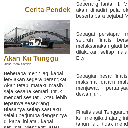
Seberang lantai II. M
Cerita Pendek
akan dihadiri pula o
beserta para pejabat 
Sebagai persiapan m
seluruh finalis ber
melaksanakan gladi be
dilakukan setiap mal
Akan Ku Tunggu
Elty.
Oleh: Rhony Samlan
Beberapa menit lagi kapal
Sebagian besar finali
fery akan segera berangkat.
maksimal dalam mala
Akan tetapi mataku masih
menjawab pertanyaa
saja kesana kemari untuk
dewan juri.
mencari sesuatu. Atau lebih
tepatnya seseorang.
Biasanya setiap saat aku
Finalis asal Tenggaro
selalu berjumpa dengannya
kali mengikuti ajang i
di kapal ini atau kapal
tahun lalu tidak mend
satunya. Mengantri atau