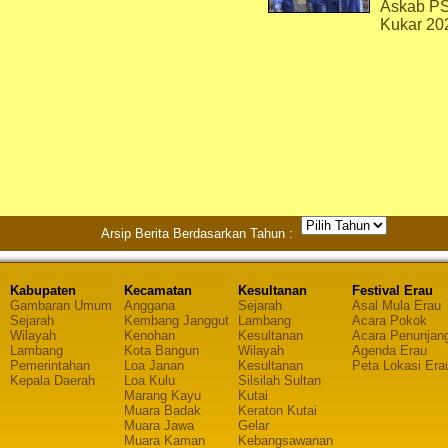
Askab P
Kukar 20
Arsip Berita Berdasarkan Tahun :
Kabupaten
Kecamatan
Kesultanan
Festival Erau
Gambaran Umum
Anggana
Sejarah
Asal Mula Erau
Sejarah
Kembang Janggut
Lambang
Acara Pokok
Wilayah
Kenohan
Kesultanan
Acara Penunjan
Lambang
Kota Bangun
Wilayah
Agenda Erau
Pemerintahan
Loa Janan
Kesultanan
Peta Lokasi Era
Kepala Daerah
Loa Kulu
Silsilah Sultan
Marang Kayu
Kutai
Muara Badak
Keraton Kutai
Muara Jawa
Gelar
Muara Kaman
Kebangsawanan