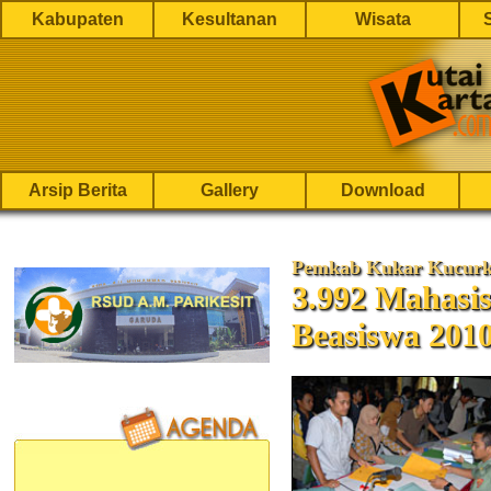
Kabupaten
Kesultanan
Wisata
Arsip Berita
Gallery
Download
Pemkab Kukar Kucurk
3.992 Mahasi
Beasiswa 201