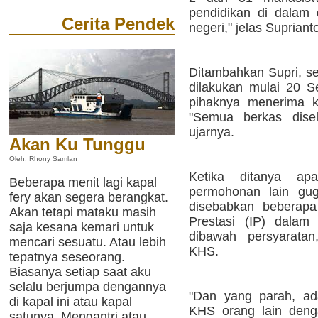
pendidikan di dalam 
Cerita Pendek
negeri," jelas Supriant
Ditambahkan Supri, s
dilakukan mulai 20 S
pihaknya menerima k
"Semua berkas disele
ujarnya.
Akan Ku Tunggu
Oleh: Rhony Samlan
Ketika ditanya a
Beberapa menit lagi kapal
permohonan lain gug
fery akan segera berangkat.
disebabkan beberapa 
Akan tetapi mataku masih
Prestasi (IP) dalam
saja kesana kemari untuk
dibawah persyaratan,
mencari sesuatu. Atau lebih
KHS.
tepatnya seseorang.
Biasanya setiap saat aku
selalu berjumpa dengannya
"Dan yang parah, a
di kapal ini atau kapal
KHS orang lain deng
satunya. Mengantri atau