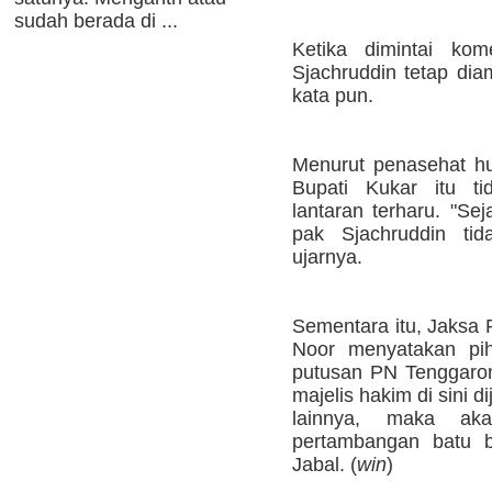
sudah berada di ...
Ketika dimintai kom
Sjachruddin tetap di
kata pun.
Menurut penasehat h
Bupati Kukar itu ti
lantaran terharu. "Se
pak Sjachruddin tid
ujarnya.
Sementara itu, Jaksa
Noor menyatakan pih
putusan PN Tenggarong
majelis hakim di sini 
lainnya, maka aka
pertambangan batu b
Jabal. (
win
)