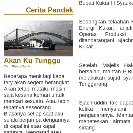
Bupati Kukar H Syauk
Cerita Pendek
Sedangkan telaahan 
Energi Kukar, lanjut
Operasi Produksi
ditandatangani Sjach
Kukar.
Akan Ku Tunggu
Setelah Majelis Ha
Oleh: Rhony Samlan
bersalah, mantan PjBu
Beberapa menit lagi kapal
melakukan sujud syuk
fery akan segera berangkat.
Tenggarong.
Akan tetapi mataku masih
saja kesana kemari untuk
mencari sesuatu. Atau lebih
Sjachruddin tak dap
tepatnya seseorang.
ketika menyalami 
Biasanya setiap saat aku
pengacaranya. Mantan
selalu berjumpa dengannya
meneteskan airmata
di kapal ini atau kapal
sidang.
satunya. Mengantri atau