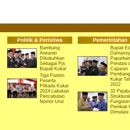
Politik & Peristiwa
Pemerintahan
Bambang
Bupati Ed
Arwanto
Damansy
Dikukuhkan
Paparka
Sebagai Pjs
Prestasi 
Bupati Kukar
Capaian
Pembang
Tiga Paslon
Kukar Ta
Peserta
2022
Pilkada Kukar
2024 Lakukan
32 Pejab
Pencabutan
Struktura
Nomor Urut
Fungsion
Pemkab 
Dimutasi