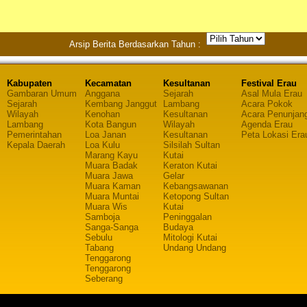
Arsip Berita Berdasarkan Tahun :
Kabupaten
Kecamatan
Kesultanan
Festival Erau
Gambaran Umum
Anggana
Sejarah
Asal Mula Erau
Sejarah
Kembang Janggut
Lambang
Acara Pokok
Wilayah
Kenohan
Kesultanan
Acara Penunjan
Lambang
Kota Bangun
Wilayah
Agenda Erau
Pemerintahan
Loa Janan
Kesultanan
Peta Lokasi Era
Kepala Daerah
Loa Kulu
Silsilah Sultan
Marang Kayu
Kutai
Muara Badak
Keraton Kutai
Muara Jawa
Gelar
Muara Kaman
Kebangsawanan
Muara Muntai
Ketopong Sultan
Muara Wis
Kutai
Samboja
Peninggalan
Sanga-Sanga
Budaya
Sebulu
Mitologi Kutai
Tabang
Undang Undang
Tenggarong
Tenggarong
Seberang