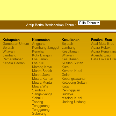
Arsip Berita Berdasarkan Tahun :
Kabupaten
Kecamatan
Kesultanan
Festival Erau
Gambaran Umum
Anggana
Sejarah
Asal Mula Erau
Sejarah
Kembang Janggut
Lambang
Acara Pokok
Wilayah
Kenohan
Kesultanan
Acara Penunjan
Lambang
Kota Bangun
Wilayah
Agenda Erau
Pemerintahan
Loa Janan
Kesultanan
Peta Lokasi Era
Kepala Daerah
Loa Kulu
Silsilah Sultan
Marang Kayu
Kutai
Muara Badak
Keraton Kutai
Muara Jawa
Gelar
Muara Kaman
Kebangsawanan
Muara Muntai
Ketopong Sultan
Muara Wis
Kutai
Samboja
Peninggalan
Sanga-Sanga
Budaya
Sebulu
Mitologi Kutai
Tabang
Undang Undang
Tenggarong
Tenggarong
Seberang