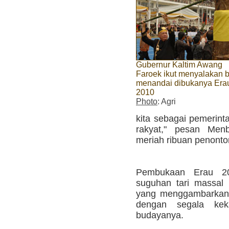
Gubernur Kaltim Awang
Faroek ikut menyalakan 
menandai dibukanya Era
2010
Photo
: Agri
kita sebagai pemerin
rakyat," pesan Men
meriah ribuan penont
Pembukaan Erau 20
suguhan tari massal
yang menggambarkan 
dengan segala ke
budayanya.