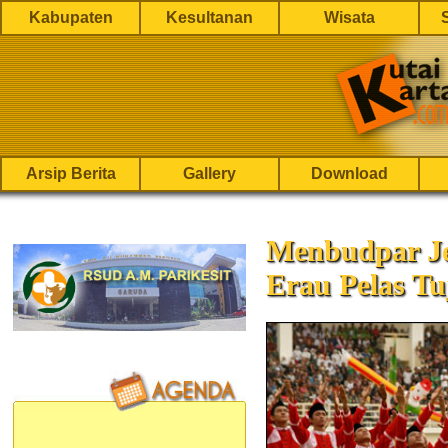
Kabupaten
Kesultanan
Wisata
Arsip Berita
Gallery
Download
Menbudpar J
Erau Pelas T