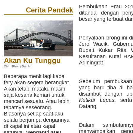
Pembukaan Erau 2010
Cerita Pendek
ditandai dengan pen
besar yang terbuat da
Penyalaan brong ini d
Jero Wacik, Gubernu
Bupati Kukar Rita 
Kesultanan Kutai HA
Akan Ku Tunggu
Adiningrat.
Oleh: Rhony Samlan
Beberapa menit lagi kapal
Sebelum pembukaan
fery akan segera berangkat.
yang baru tiba di h
Akan tetapi mataku masih
disambut dengan u
saja kesana kemari untuk
Ketikai Lepas
, sert
mencari sesuatu. Atau lebih
Datang.
tepatnya seseorang.
Biasanya setiap saat aku
selalu berjumpa dengannya
Dalam sambutann
di kapal ini atau kapal
menyampaikan peng
satunya. Mengantri atau