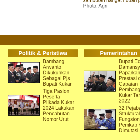
sambutan hangat ribuan 
Photo
: Agri
Politik & Peristiwa
Pemerintahan
Bambang
Bupati Ed
Arwanto
Damansy
Dikukuhkan
Paparka
Sebagai Pjs
Prestasi 
Bupati Kukar
Capaian
Pembang
Tiga Paslon
Kukar Ta
Peserta
2022
Pilkada Kukar
2024 Lakukan
32 Pejab
Pencabutan
Struktura
Nomor Urut
Fungsion
Pemkab 
Dimutasi