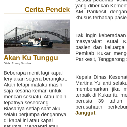
yang diberikan Kemen
Cerita Pendek
AM Parikesit denga
khusus terhadap pasien
Tak ingin keberadaan
masyarakat Kutai Ka
pasien dan keluarga 
Pemkab Kukar meng
Akan Ku Tunggu
Parikesit, Tenggarong
Oleh: Rhony Samlan
Beberapa menit lagi kapal
Kepala Dinas Kesehat
fery akan segera berangkat.
Martina Yulianti sela
Akan tetapi mataku masih
membenarkan jika m
saja kesana kemari untuk
terbaik di Kukar itu m
mencari sesuatu. Atau lebih
berusia 39 tahun
tepatnya seseorang.
perusahaan perke
Biasanya setiap saat aku
Janggut
.
selalu berjumpa dengannya
di kapal ini atau kapal
satunya. Mengantri atau