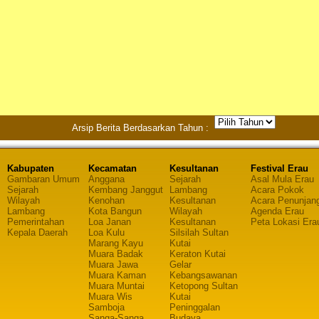
Arsip Berita Berdasarkan Tahun :
Kabupaten
Kecamatan
Kesultanan
Festival Erau
Gambaran Umum
Anggana
Sejarah
Asal Mula Erau
Sejarah
Kembang Janggut
Lambang
Acara Pokok
Wilayah
Kenohan
Kesultanan
Acara Penunjan
Lambang
Kota Bangun
Wilayah
Agenda Erau
Pemerintahan
Loa Janan
Kesultanan
Peta Lokasi Era
Kepala Daerah
Loa Kulu
Silsilah Sultan
Marang Kayu
Kutai
Muara Badak
Keraton Kutai
Muara Jawa
Gelar
Muara Kaman
Kebangsawanan
Muara Muntai
Ketopong Sultan
Muara Wis
Kutai
Samboja
Peninggalan
Sanga-Sanga
Budaya