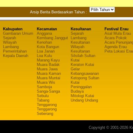
Arsip Berita Berdasarkan Tahun :
Kabupaten
Kecamatan
Kesultanan
Festival Erau
Gambaran Umum
Anggana
Sejarah
Asal Mula Erau
Sejarah
Kembang Janggut
Lambang
Acara Pokok
Wilayah
Kenohan
Kesultanan
Acara Penunjan
Lambang
Kota Bangun
Wilayah
Agenda Erau
Pemerintahan
Loa Janan
Kesultanan
Peta Lokasi Era
Kepala Daerah
Loa Kulu
Silsilah Sultan
Marang Kayu
Kutai
Muara Badak
Keraton Kutai
Muara Jawa
Gelar
Muara Kaman
Kebangsawanan
Muara Muntai
Ketopong Sultan
Muara Wis
Kutai
Samboja
Peninggalan
Sanga-Sanga
Budaya
Sebulu
Mitologi Kutai
Tabang
Undang Undang
Tenggarong
Tenggarong
Seberang
Copyright © 2001-2026 Ku