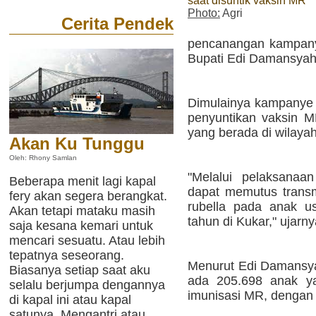
saat disuntik vaksin MR
Photo:
Agri
Cerita Pendek
pencanangan kampanye
Bupati Edi Damansyah
Dimulainya kampanye i
penyuntikan vaksin M
yang berada di wilaya
Akan Ku Tunggu
Oleh: Rhony Samlan
"Melalui pelaksanaa
Beberapa menit lagi kapal
dapat memutus transm
fery akan segera berangkat.
rubella pada anak u
Akan tetapi mataku masih
tahun di Kukar," ujarny
saja kesana kemari untuk
mencari sesuatu. Atau lebih
tepatnya seseorang.
Menurut Edi Damansyah
Biasanya setiap saat aku
ada 205.698 anak y
selalu berjumpa dengannya
imunisasi MR, dengan 
di kapal ini atau kapal
satunya. Mengantri atau