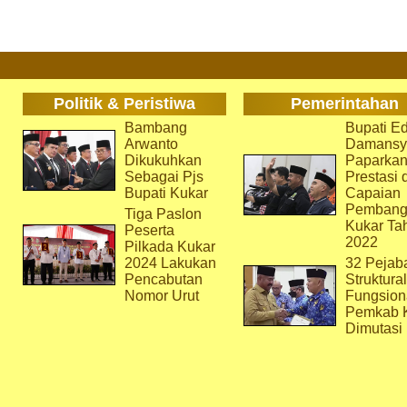
Politik & Peristiwa
Pemerintahan
Bambang
Bupati Ed
Arwanto
Damansy
Dikukuhkan
Paparka
Sebagai Pjs
Prestasi 
Bupati Kukar
Capaian
Pembang
Tiga Paslon
Kukar Ta
Peserta
2022
Pilkada Kukar
2024 Lakukan
32 Pejab
Pencabutan
Struktura
Nomor Urut
Fungsion
Pemkab 
Dimutasi