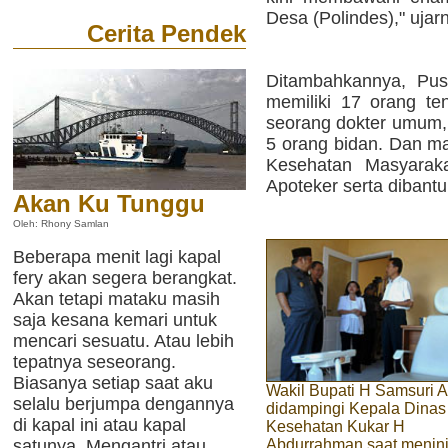
Desa (Polindes)," ujar
Cerita Pendek
Ditambahkannya, Pus
memiliki 17 orang ten
seorang dokter umum, 
5 orang bidan. Dan ma
Kesehatan Masyaraka
Apoteker serta dibantu 
Akan Ku Tunggu
Oleh: Rhony Samlan
Beberapa menit lagi kapal
fery akan segera berangkat.
Akan tetapi mataku masih
saja kesana kemari untuk
mencari sesuatu. Atau lebih
tepatnya seseorang.
Biasanya setiap saat aku
Wakil Bupati H Samsuri 
selalu berjumpa dengannya
didampingi Kepala Dinas
di kapal ini atau kapal
Kesehatan Kukar H
satunya. Mengantri atau
Abdurrahman saat menin