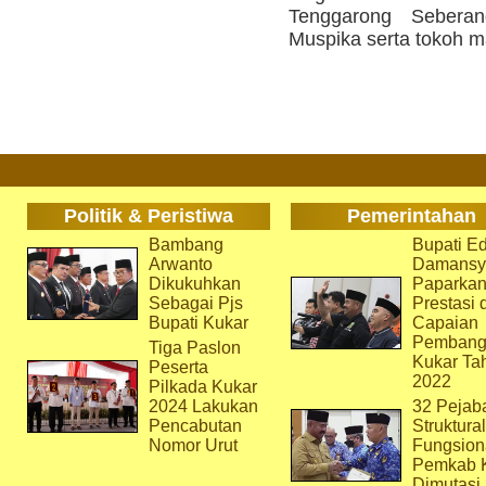
Tenggarong Seber
Muspika serta tokoh m
Politik & Peristiwa
Pemerintahan
Bambang
Bupati Ed
Arwanto
Damansy
Dikukuhkan
Paparka
Sebagai Pjs
Prestasi 
Bupati Kukar
Capaian
Pembang
Tiga Paslon
Kukar Ta
Peserta
2022
Pilkada Kukar
2024 Lakukan
32 Pejab
Pencabutan
Struktura
Nomor Urut
Fungsion
Pemkab 
Dimutasi