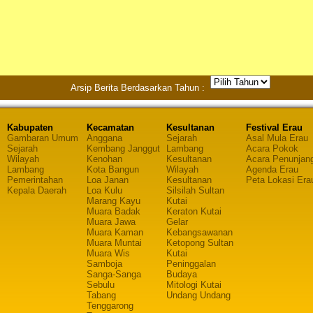
Arsip Berita Berdasarkan Tahun :
Kabupaten
Kecamatan
Kesultanan
Festival Erau
Gambaran Umum
Anggana
Sejarah
Asal Mula Erau
Sejarah
Kembang Janggut
Lambang
Acara Pokok
Wilayah
Kenohan
Kesultanan
Acara Penunjan
Lambang
Kota Bangun
Wilayah
Agenda Erau
Pemerintahan
Loa Janan
Kesultanan
Peta Lokasi Era
Kepala Daerah
Loa Kulu
Silsilah Sultan
Marang Kayu
Kutai
Muara Badak
Keraton Kutai
Muara Jawa
Gelar
Muara Kaman
Kebangsawanan
Muara Muntai
Ketopong Sultan
Muara Wis
Kutai
Samboja
Peninggalan
Sanga-Sanga
Budaya
Sebulu
Mitologi Kutai
Tabang
Undang Undang
Tenggarong