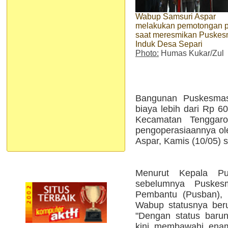
Wabup Samsuri Aspar
melakukan pemotongan p
saat meresmikan Puske
Induk Desa Separi
Photo:
Humas Kukar/Zul
Bangunan Puskesma
biaya lebih dari Rp 60
Kecamatan Tenggaro
pengoperasiaannya ol
Aspar, Kamis (10/05) s
Menurut Kepala Pu
sebelumnya Puskes
Pembantu (Pusban), 
Wabup statusnya ber
"Dengan status baru
kini membawahi enam