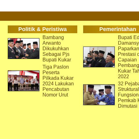
Politik & Peristiwa
Pemerintahan
Bambang
Bupati Ed
Arwanto
Damansy
Dikukuhkan
Paparka
Sebagai Pjs
Prestasi 
Bupati Kukar
Capaian
Pembang
Tiga Paslon
Kukar Ta
Peserta
2022
Pilkada Kukar
2024 Lakukan
32 Pejab
Pencabutan
Struktura
Nomor Urut
Fungsion
Pemkab 
Dimutasi