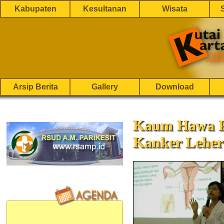
Kabupaten
Kesultanan
Wisata
Arsip Berita
Gallery
Download
Kaum Hawa P
Kanker Lehe