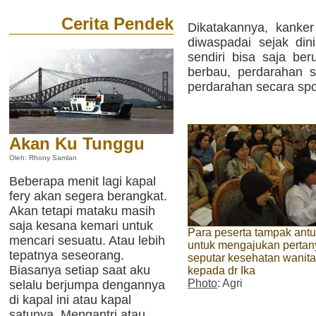
Cerita Pendek
Dikatakannya, kanker
diwaspadai sejak dini
sendiri bisa saja be
berbau, perdarahan s
perdarahan secara spo
Akan Ku Tunggu
Oleh: Rhony Samlan
Beberapa menit lagi kapal
fery akan segera berangkat.
Akan tetapi mataku masih
saja kesana kemari untuk
Para peserta tampak antu
mencari sesuatu. Atau lebih
untuk mengajukan perta
tepatnya seseorang.
seputar kesehatan wanita
Biasanya setiap saat aku
kepada dr Ika
Photo
: Agri
selalu berjumpa dengannya
di kapal ini atau kapal
satunya. Mengantri atau