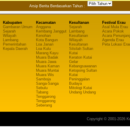
Arsip Berita Berdasarkan Tahun :
Kabupaten
Kecamatan
Kesultanan
Festival Erau
Gambaran Umum
Anggana
Sejarah
Asal Mula Erau
Sejarah
Kembang Janggut
Lambang
Acara Pokok
Wilayah
Kenohan
Kesultanan
Acara Penunjan
Lambang
Kota Bangun
Wilayah
Agenda Erau
Pemerintahan
Loa Janan
Kesultanan
Peta Lokasi Era
Kepala Daerah
Loa Kulu
Silsilah Sultan
Marang Kayu
Kutai
Muara Badak
Keraton Kutai
Muara Jawa
Gelar
Muara Kaman
Kebangsawanan
Muara Muntai
Ketopong Sultan
Muara Wis
Kutai
Samboja
Peninggalan
Sanga-Sanga
Budaya
Sebulu
Mitologi Kutai
Tabang
Undang Undang
Tenggarong
Tenggarong
Seberang
Copyright © 2001-2026 Ku