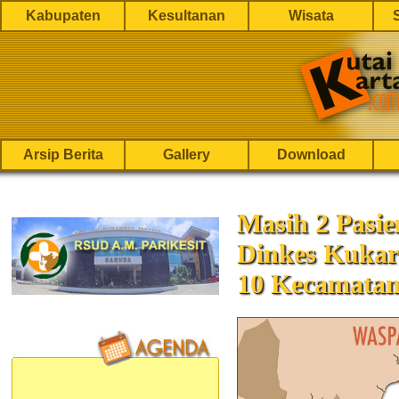
Kabupaten
Kesultanan
Wisata
Arsip Berita
Gallery
Download
Masih 2 Pasie
Dinkes Kukar
10 Kecamata