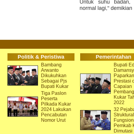
Untuk suhu badan, 
normal lagi," demikian 
Politik & Peristiwa
Pemerintahan
Bambang
Bupati Ed
Arwanto
Damansy
Dikukuhkan
Paparka
Sebagai Pjs
Prestasi 
Bupati Kukar
Capaian
Pembang
Tiga Paslon
Kukar Ta
Peserta
2022
Pilkada Kukar
2024 Lakukan
32 Pejab
Pencabutan
Struktura
Nomor Urut
Fungsion
Pemkab 
Dimutasi