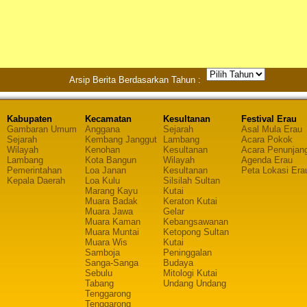
Arsip Berita Berdasarkan Tahun :
Kabupaten
Kecamatan
Kesultanan
Festival Erau
Gambaran Umum
Anggana
Sejarah
Asal Mula Erau
Sejarah
Kembang Janggut
Lambang
Acara Pokok
Wilayah
Kenohan
Kesultanan
Acara Penunjan
Lambang
Kota Bangun
Wilayah
Agenda Erau
Pemerintahan
Loa Janan
Kesultanan
Peta Lokasi Era
Kepala Daerah
Loa Kulu
Silsilah Sultan
Marang Kayu
Kutai
Muara Badak
Keraton Kutai
Muara Jawa
Gelar
Muara Kaman
Kebangsawanan
Muara Muntai
Ketopong Sultan
Muara Wis
Kutai
Samboja
Peninggalan
Sanga-Sanga
Budaya
Sebulu
Mitologi Kutai
Tabang
Undang Undang
Tenggarong
Tenggarong