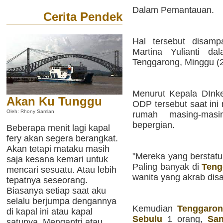
Dalam Pemantauan.
Cerita Pendek
Hal tersebut disamp
Martina Yulianti da
Tenggarong, Minggu (2
Menurut Kepala DInke
Akan Ku Tunggu
ODP tersebut saat ini 
Oleh: Rhony Samlan
rumah masing-masi
bepergian.
Beberapa menit lagi kapal
fery akan segera berangkat.
Akan tetapi mataku masih
"Mereka yang berstatu
saja kesana kemari untuk
Paling banyak di
Teng
mencari sesuatu. Atau lebih
wanita yang akrab disap
tepatnya seseorang.
Biasanya setiap saat aku
selalu berjumpa dengannya
Kemudian
Tenggaro
di kapal ini atau kapal
Sebulu
1 orang,
San
satunya. Mengantri atau