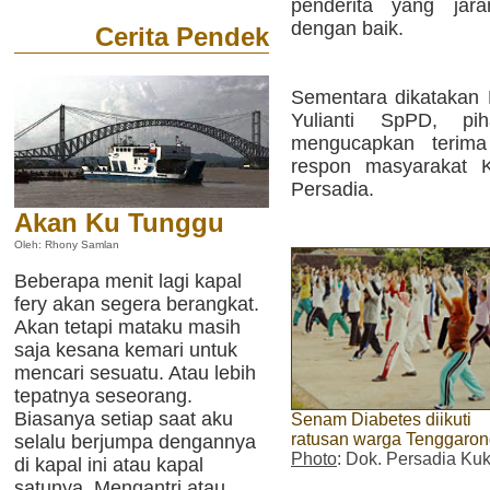
penderita yang jar
dengan baik.
Cerita Pendek
Sementara dikatakan 
Yulianti SpPD, p
mengucapkan terima
respon masyarakat 
Persadia.
Akan Ku Tunggu
Oleh: Rhony Samlan
Beberapa menit lagi kapal
fery akan segera berangkat.
Akan tetapi mataku masih
saja kesana kemari untuk
mencari sesuatu. Atau lebih
tepatnya seseorang.
Biasanya setiap saat aku
Senam Diabetes diikuti
ratusan warga Tenggaro
selalu berjumpa dengannya
Photo
: Dok. Persadia Ku
di kapal ini atau kapal
satunya. Mengantri atau