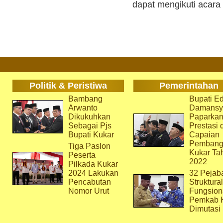
dapat mengikuti acara 
Politik & Peristiwa
Pemerintahan
Bambang
Bupati Ed
Arwanto
Damansy
Dikukuhkan
Paparka
Sebagai Pjs
Prestasi 
Bupati Kukar
Capaian
Pembang
Tiga Paslon
Kukar Ta
Peserta
2022
Pilkada Kukar
2024 Lakukan
32 Pejab
Pencabutan
Struktura
Nomor Urut
Fungsion
Pemkab 
Dimutasi