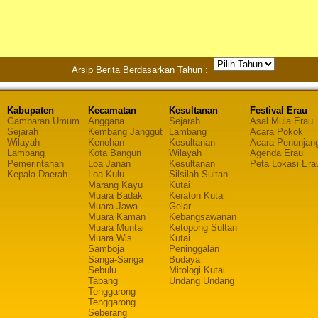
Arsip Berita Berdasarkan Tahun :
Kabupaten
Kecamatan
Kesultanan
Festival Erau
Gambaran Umum
Anggana
Sejarah
Asal Mula Erau
Sejarah
Kembang Janggut
Lambang
Acara Pokok
Wilayah
Kenohan
Kesultanan
Acara Penunjan
Lambang
Kota Bangun
Wilayah
Agenda Erau
Pemerintahan
Loa Janan
Kesultanan
Peta Lokasi Era
Kepala Daerah
Loa Kulu
Silsilah Sultan
Marang Kayu
Kutai
Muara Badak
Keraton Kutai
Muara Jawa
Gelar
Muara Kaman
Kebangsawanan
Muara Muntai
Ketopong Sultan
Muara Wis
Kutai
Samboja
Peninggalan
Sanga-Sanga
Budaya
Sebulu
Mitologi Kutai
Tabang
Undang Undang
Tenggarong
Tenggarong
Seberang