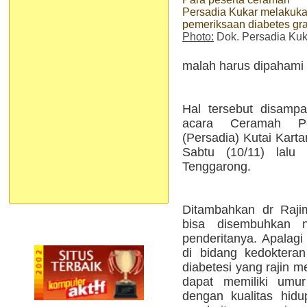
Persadia Kukar melakuk
pemeriksaan diabetes gra
Photo:
Dok. Persadia Kuk
malah harus dipahami a
Hal tersebut disamp
acara Ceramah Pe
(Persadia) Kutai Kart
Sabtu (10/11) lalu
Tenggarong.
Ditambahkan dr Raji
bisa disembuhkan n
penderitanya. Apalagi
di bidang kedoktera
diabetesi yang rajin m
dapat memiliki umur
dengan kualitas hidu