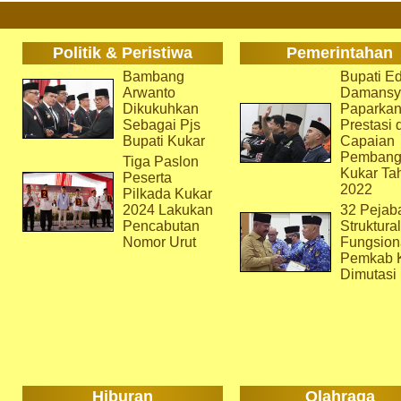
Politik & Peristiwa
Pemerintahan
Bambang
Bupati Ed
Arwanto
Damansy
Dikukuhkan
Paparka
Sebagai Pjs
Prestasi 
Bupati Kukar
Capaian
Pembang
Tiga Paslon
Kukar Ta
Peserta
2022
Pilkada Kukar
2024 Lakukan
32 Pejab
Pencabutan
Struktura
Nomor Urut
Fungsion
Pemkab 
Dimutasi
Hiburan
Olahraga