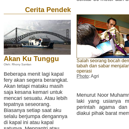
Cerita Pendek
Akan Ku Tunggu
Salah seorang bocah de
Oleh: Rhony Samlan
tabah dan sabar menjalan
operasi
Beberapa menit lagi kapal
Photo
: Agri
fery akan segera berangkat.
Akan tetapi mataku masih
saja kesana kemari untuk
Menurut Noor Muhamma
mencari sesuatu. Atau lebih
laki yang usianya 
tepatnya seseorang.
perintah agama dan 
Biasanya setiap saat aku
diakui pihak barat mem
selalu berjumpa dengannya
di kapal ini atau kapal
satunya. Mengantri atau