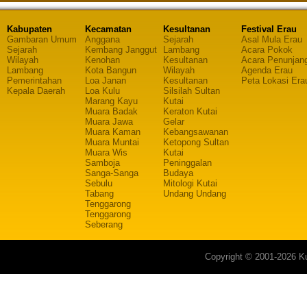
Kabupaten
Kecamatan
Kesultanan
Festival Erau
Gambaran Umum
Anggana
Sejarah
Asal Mula Erau
Sejarah
Kembang Janggut
Lambang
Acara Pokok
Wilayah
Kenohan
Kesultanan
Acara Penunjan
Lambang
Kota Bangun
Wilayah
Agenda Erau
Pemerintahan
Loa Janan
Kesultanan
Peta Lokasi Era
Kepala Daerah
Loa Kulu
Silsilah Sultan
Marang Kayu
Kutai
Muara Badak
Keraton Kutai
Muara Jawa
Gelar
Muara Kaman
Kebangsawanan
Muara Muntai
Ketopong Sultan
Muara Wis
Kutai
Samboja
Peninggalan
Sanga-Sanga
Budaya
Sebulu
Mitologi Kutai
Tabang
Undang Undang
Tenggarong
Tenggarong
Seberang
Copyright © 2001-2026 Ku