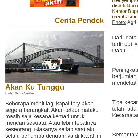
menyemprot
disinfektan 
Kantor Bupa
membasmi b
Cerita Pendek
Photo:
Agri
Dari dat
tertinggi
Rabu.
Peningkat
berjumlah
mendekati
Akan Ku Tunggu
Oleh: Rhony Samlan
Tiga keca
Beberapa menit lagi kapal fery akan
telah ada
segera berangkat. Akan tetapi mataku
Kecamatan
masih saja kesana kemari untuk
mencari sesuatu. Atau lebih tepatnya
seseorang. Biasanya setiap saat aku
Sementara
selalu berjumpa dengannya di kapal ini