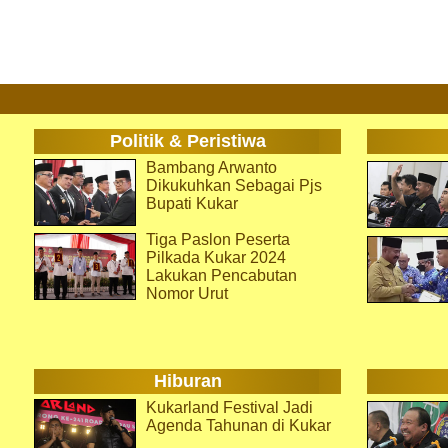
Politik & Peristiwa
Bambang Arwanto
Dikukuhkan Sebagai Pjs
Bupati Kukar
Tiga Paslon Peserta
Pilkada Kukar 2024
Lakukan Pencabutan
Nomor Urut
Hiburan
Kukarland Festival Jadi
Agenda Tahunan di Kukar