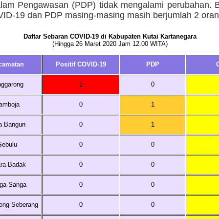
lam Pengawasan (PDP) tidak mengalami perubahan. B
OVID-19 dan PDP masing-masing masih berjumlah 2 oran
Daftar Sebaran COVID-19 di Kabupaten Kutai Kartanegara
(Hingga 26 Maret 2020 Jam 12.00 WITA)
camatan
Positif COVID-19
PDP
nggarong
2
0
amboja
0
1
a Bangun
0
1
Sebulu
0
0
ra Badak
0
0
ga-Sanga
0
0
ong Seberang
0
0