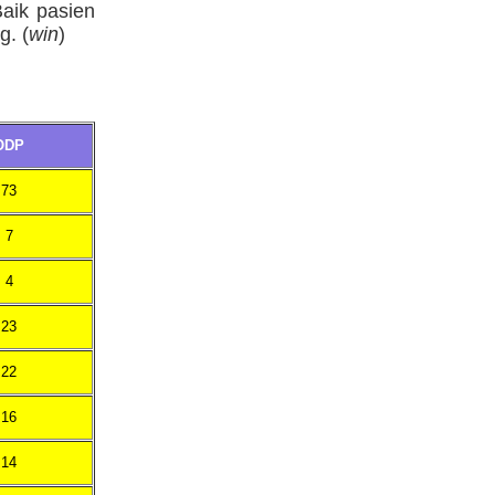
aik pasien
g. (
win
)
ODP
73
7
4
23
22
16
14