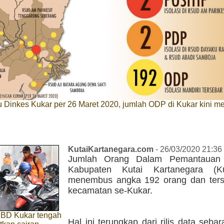
u Dinkes Kukar per 26 Maret 2020, jumlah ODP di Kukar kini m
KutaiKartanegara.com
- 26/03/2020 21:36
Jumlah Orang Dalam Pemantauan
Kabupaten Kutai Kartanegara (Ku
menembus angka 192 orang dan ters
kecamatan se-Kukar.
BD Kukar tengah
Hal ini terungkap dari rilis data seb