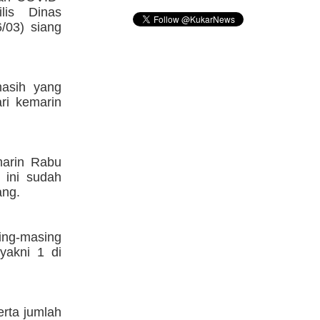
lis Dinas
/03) siang
masih yang
ri kemarin
marin Rabu
 ini sudah
ang.
ing-masing
yakni 1 di
erta jumlah