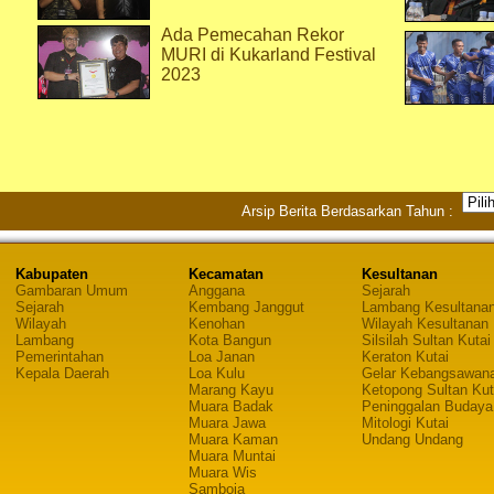
Ada Pemecahan Rekor
MURI di Kukarland Festival
2023
Arsip Berita Berdasarkan Tahun :
Kabupaten
Kecamatan
Kesultanan
Gambaran Umum
Anggana
Sejarah
Sejarah
Kembang Janggut
Lambang Kesultana
Wilayah
Kenohan
Wilayah Kesultanan
Lambang
Kota Bangun
Silsilah Sultan Kutai
Pemerintahan
Loa Janan
Keraton Kutai
Kepala Daerah
Loa Kulu
Gelar Kebangsawan
Marang Kayu
Ketopong Sultan Kut
Muara Badak
Peninggalan Budaya
Muara Jawa
Mitologi Kutai
Muara Kaman
Undang Undang
Muara Muntai
Muara Wis
Samboja