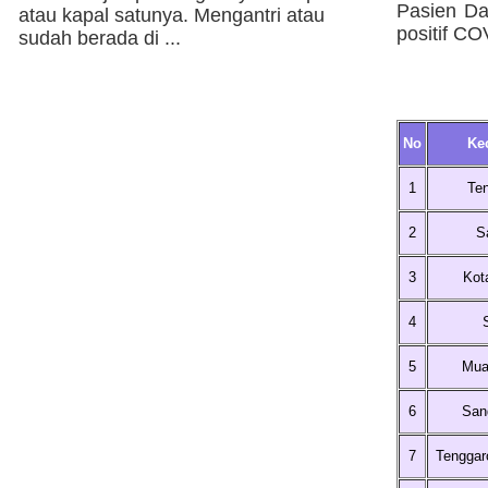
Pasien Da
atau kapal satunya. Mengantri atau
positif C
sudah berada di ...
No
Ke
1
Te
2
S
3
Kot
4
5
Mua
6
San
7
Tenggar