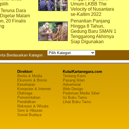
pilih
Umum LKBB The
Velocity of Nusantara
 Teruna Dara
se-Kaltim 2022
 Digelar Malam
on, 20 Finalis
Penantian Panjang
ng
Hingga 8 Tahun,
Gedung Baru SMAN 1
Tenggarong Akhirnya
Siap Digunakan
rita Berdasarkan Kategori :
Direktori
KutaiKartanegara.com
Berita & Media
Tentang Kami
Ekonomi & Bisnis
Pasang Iklan
Kesehatan
Advertorial
Komputer & Internet
Web Design
Olahraga
Pedoman Media Siber
Pemerintahan
Isi Buku Tamu
Pendidikan
Lihat Buku Tamu
Rekreasi & Wisata
Seni & Hiburan
Sosial Budaya