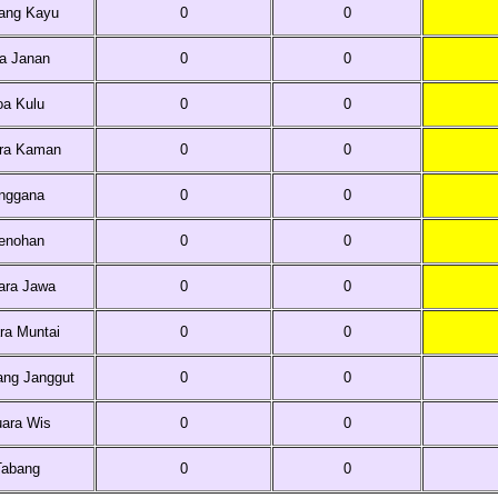
ang Kayu
0
0
a Janan
0
0
oa Kulu
0
0
ra Kaman
0
0
nggana
0
0
enohan
0
0
ara Jawa
0
0
ra Muntai
0
0
ng Janggut
0
0
ara Wis
0
0
Tabang
0
0