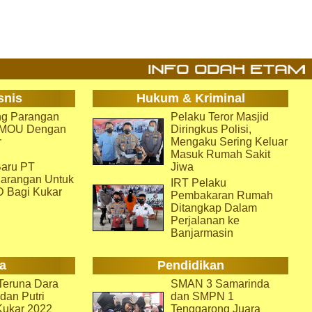
snis
Hukum & Kriminal
g Parangan
Pelaku Teror Masjid
i MOU Dengan
Diringkus Polisi,
r
Mengaku Sering Keluar
Masuk Rumah Sakit
aru PT
Jiwa
arangan Untuk
IRT Pelaku
D Bagi Kukar
Pembakaran Rumah
Ditangkap Dalam
Perjalanan ke
Banjarmasin
a
Pendidikan
eruna Dara
SMAN 3 Samarinda
dan Putri
dan SMPN 1
Kukar 2022
Tenggarong Juara