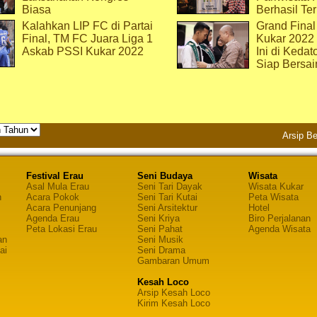
Biasa
Berhasil Ter
Kalahkan LIP FC di Partai
Grand Final
Final, TM FC Juara Liga 1
Kukar 2022
Askab PSSI Kukar 2022
Ini di Kedat
Siap Bersai
Arsip Be
Festival Erau
Seni Budaya
Wisata
Asal Mula Erau
Seni Tari Dayak
Wisata Kukar
n
Acara Pokok
Seni Tari Kutai
Peta Wisata
Acara Penunjang
Seni Arsitektur
Hotel
Agenda Erau
Seni Kriya
Biro Perjalanan
Peta Lokasi Erau
Seni Pahat
Agenda Wisata
an
Seni Musik
ai
Seni Drama
Gambaran Umum
Kesah Loco
Arsip Kesah Loco
Kirim Kesah Loco