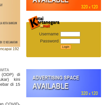
Username
Password
encapai 192
 WITA
 (ODP) di
kar) kini
ebar di 15
aran COVID-