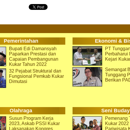
Pemerintahan
Ekonomi & Bi
Bupati Edi Damansyah
PT Tunggan
Paparkan Prestasi dan
Perbaharu
Capaian Pembangunan
Kejari Kuka
Kukar Tahun 2022
Semangat B
32 Pejabat Struktural dan
Tunggang P
Fungsional Pemkab Kukar
Berikan PA
Dimutasi
Olahraga
Seni Buday
Susun Program Kerja
Pemenang T
2023, Askab PSSI Kukar
Kukar 2022 
Laksanakan Kongres
Pariwisata 