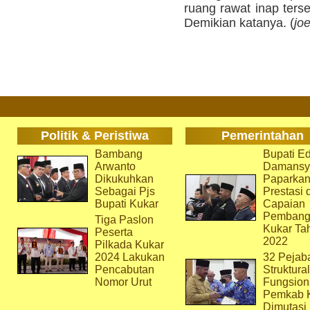
ruang rawat inap ters
Demikian katanya. (
jo
Politik & Peristiwa
Pemerintahan
Bambang
Bupati Ed
Arwanto
Damansy
Dikukuhkan
Paparka
Sebagai Pjs
Prestasi 
Bupati Kukar
Capaian
Pembang
Tiga Paslon
Kukar Ta
Peserta
2022
Pilkada Kukar
2024 Lakukan
32 Pejab
Pencabutan
Struktura
Nomor Urut
Fungsion
Pemkab 
Dimutasi