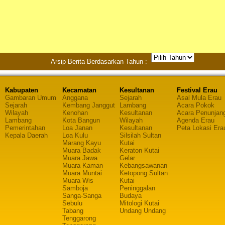
Arsip Berita Berdasarkan Tahun :
Kabupaten
Kecamatan
Kesultanan
Festival Erau
Gambaran Umum
Anggana
Sejarah
Asal Mula Erau
Sejarah
Kembang Janggut
Lambang
Acara Pokok
Wilayah
Kenohan
Kesultanan
Acara Penunjan
Lambang
Kota Bangun
Wilayah
Agenda Erau
Pemerintahan
Loa Janan
Kesultanan
Peta Lokasi Era
Kepala Daerah
Loa Kulu
Silsilah Sultan
Marang Kayu
Kutai
Muara Badak
Keraton Kutai
Muara Jawa
Gelar
Muara Kaman
Kebangsawanan
Muara Muntai
Ketopong Sultan
Muara Wis
Kutai
Samboja
Peninggalan
Sanga-Sanga
Budaya
Sebulu
Mitologi Kutai
Tabang
Undang Undang
Tenggarong