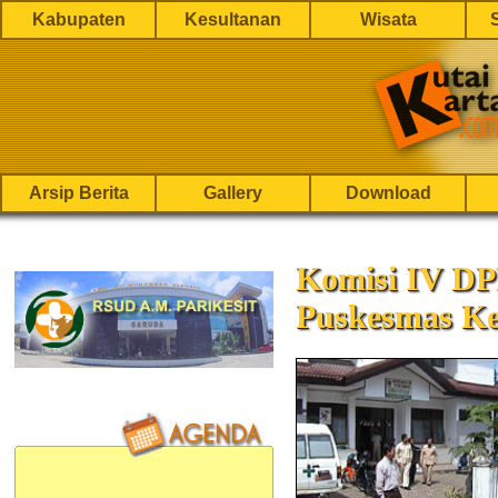
Kabupaten
Kesultanan
Wisata
Arsip Berita
Gallery
Download
Komisi IV DP
Puskesmas K