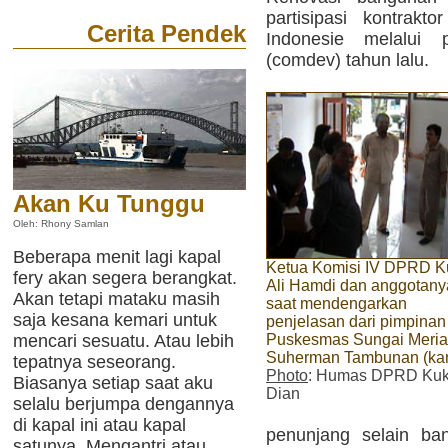
partisipasi kontrak
Cerita Pendek
Indonesie melalui 
(comdev) tahun lalu.
Akan Ku Tunggu
Oleh: Rhony Samlan
Beberapa menit lagi kapal
Ketua Komisi IV DPRD K
fery akan segera berangkat.
Ali Hamdi dan anggotany
Akan tetapi mataku masih
saat mendengarkan
saja kesana kemari untuk
penjelasan dari pimpinan
mencari sesuatu. Atau lebih
Puskesmas Sungai Meria
Suherman Tambunan (ka
tepatnya seseorang.
Photo
: Humas DPRD Kuka
Biasanya setiap saat aku
Dian
selalu berjumpa dengannya
di kapal ini atau kapal
penunjang selain b
satunya. Mengantri atau