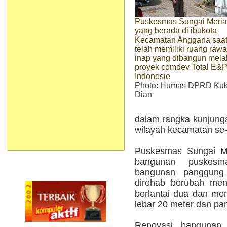
Puskesmas Sungai Meri
yang berada di ibukota
Kecamatan Anggana saat 
telah memiliki ruang rawa
inap yang dibangun melal
proyek comdev Total E&
Indonesie
Photo:
Humas DPRD Kuka
Dian
dalam rangka kunjung
wilayah kecamatan se-
Puskesmas Sungai Mer
bangunan puskesm
bangunan panggung
direhab berubah men
berlantai dua dan mem
lebar 20 meter dan pa
Renovasi bangunan 