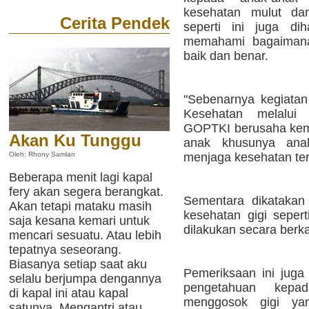
kesehatan mulut dan
Cerita Pendek
seperti ini juga di
memahami bagaimana
baik dan benar.
"Sebenarnya kegiatan
Kesehatan melalui 
GOPTKI berusaha kem
Akan Ku Tunggu
anak khusunya anak
menjaga kesehatan ter
Oleh: Rhony Samlan
Beberapa menit lagi kapal
fery akan segera berangkat.
Sementara dikatakan
Akan tetapi mataku masih
kesehatan gigi sepert
saja kesana kemari untuk
dilakukan secara berka
mencari sesuatu. Atau lebih
tepatnya seseorang.
Biasanya setiap saat aku
Pemeriksaan ini jug
selalu berjumpa dengannya
pengetahuan kepa
di kapal ini atau kapal
menggosok gigi y
satunya. Mengantri atau