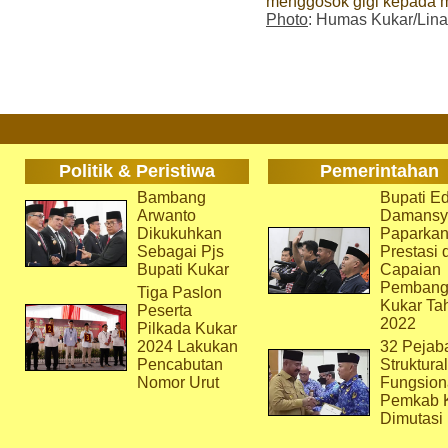
menggosok gigi kepada 
Photo
: Humas Kukar/Lina
Politik & Peristiwa
Pemerintahan
Bambang
Bupati Ed
Arwanto
Damansy
Dikukuhkan
Paparka
Sebagai Pjs
Prestasi 
Bupati Kukar
Capaian
Pembang
Tiga Paslon
Kukar Ta
Peserta
2022
Pilkada Kukar
2024 Lakukan
32 Pejab
Pencabutan
Struktura
Nomor Urut
Fungsion
Pemkab 
Dimutasi