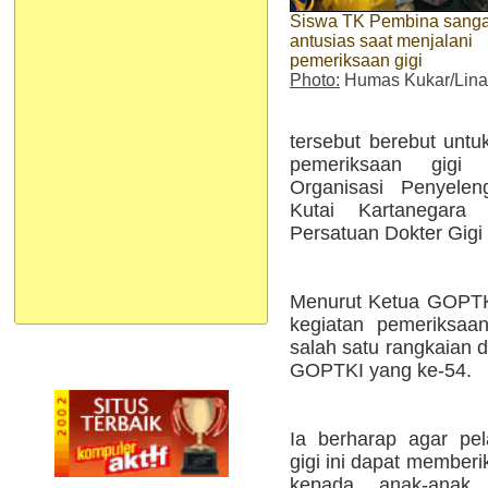
Siswa TK Pembina sanga
antusias saat menjalani
pemeriksaan gigi
Photo:
Humas Kukar/Lina
tersebut berebut untu
pemeriksaan gigi
Organisasi Penyele
Kutai Kartanegara
Persatuan Dokter Gigi 
Menurut Ketua GOPTKI
kegiatan pemeriksaa
salah satu rangkaian 
GOPTKI yang ke-54.
Ia berharap agar pe
gigi ini dapat member
kepada anak-anak 