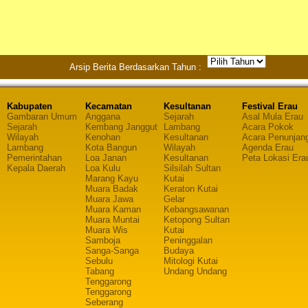
Arsip Berita Berdasarkan Tahun :
Kabupaten
Kecamatan
Kesultanan
Festival Erau
Gambaran Umum
Anggana
Sejarah
Asal Mula Erau
Sejarah
Kembang Janggut
Lambang
Acara Pokok
Wilayah
Kenohan
Kesultanan
Acara Penunjan
Lambang
Kota Bangun
Wilayah
Agenda Erau
Pemerintahan
Loa Janan
Kesultanan
Peta Lokasi Era
Kepala Daerah
Loa Kulu
Silsilah Sultan
Marang Kayu
Kutai
Muara Badak
Keraton Kutai
Muara Jawa
Gelar
Muara Kaman
Kebangsawanan
Muara Muntai
Ketopong Sultan
Muara Wis
Kutai
Samboja
Peninggalan
Sanga-Sanga
Budaya
Sebulu
Mitologi Kutai
Tabang
Undang Undang
Tenggarong
Tenggarong
Seberang