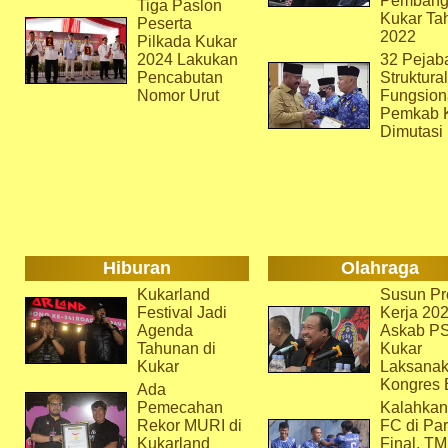
Pembang
Tiga Paslon
Kukar Ta
Peserta
2022
Pilkada Kukar
2024 Lakukan
32 Pejab
Pencabutan
Struktura
Nomor Urut
Fungsion
Pemkab 
Dimutasi
Hiburan
Olahraga
Kukarland
Susun Pr
Festival Jadi
Kerja 202
Agenda
Askab P
Tahunan di
Kukar
Kukar
Laksana
Kongres 
Ada
Pemecahan
Kalahkan
Rekor MURI di
FC di Par
Kukarland
Final, T