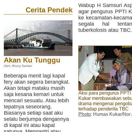
Wabup H Samsuri Asp
Cerita Pendek
agar pengurus PPTI Ku
ke kecamatan-kecama
segala hal tenta
tuberkolosis atau TBC.
Akan Ku Tunggu
Oleh: Rhony Samlan
Beberapa menit lagi kapal
fery akan segera berangkat.
Akan tetapi mataku masih
Aksi para pengurus PPTI
saja kesana kemari untuk
Kukar membawakan seb
mencari sesuatu. Atau lebih
drama mengenai pengob
tepatnya seseorang.
terhadap penderita TBC
Biasanya setiap saat aku
Photo
: Humas Kukar/Nor 
selalu berjumpa dengannya
di kapal ini atau kapal
satunya. Mengantri atau