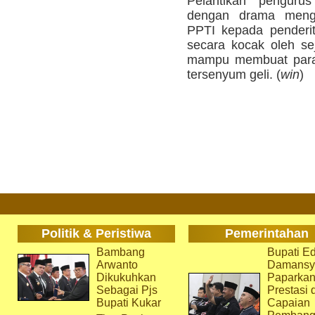
Pelantikan penguru
dengan drama menge
PPTI kepada penderi
secara kocak oleh se
mampu membuat para 
tersenyum geli. (
win
)
Politik & Peristiwa
Pemerintahan
Bambang
Bupati Ed
Arwanto
Damansy
Dikukuhkan
Paparka
Sebagai Pjs
Prestasi 
Bupati Kukar
Capaian