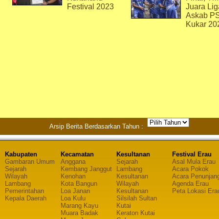
Festival 2023
Juara Lig
Askab P
Kukar 20
Arsip Berita Berdasarkan Tahun :
Kabupaten
Kecamatan
Kesultanan
Festival Erau
Gambaran Umum
Anggana
Sejarah
Asal Mula Erau
Sejarah
Kembang Janggut
Lambang
Acara Pokok
Wilayah
Kenohan
Kesultanan
Acara Penunjan
Lambang
Kota Bangun
Wilayah
Agenda Erau
Pemerintahan
Loa Janan
Kesultanan
Peta Lokasi Era
Kepala Daerah
Loa Kulu
Silsilah Sultan
Marang Kayu
Kutai
Muara Badak
Keraton Kutai