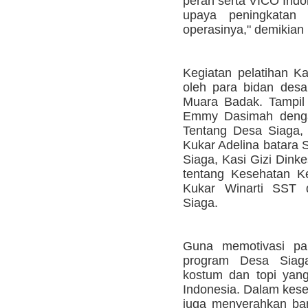
peran serta VICO Indo
upaya peningkatan 
operasinya," demikian
Kegiatan pelatihan Ka
oleh para bidan des
Muara Badak. Tampil 
Emmy Dasimah dengan
Tentang Desa Siaga,
Kukar Adelina batara
Siaga, Kasi Gizi Din
tentang Kesehatan K
Kukar Winarti SST 
Siaga.
Guna memotivasi pa
program Desa Siaga
kostum dan topi yan
Indonesia. Dalam kese
juga menyerahkan ba