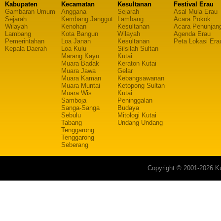
Kabupaten
Kecamatan
Kesultanan
Festival Erau
Gambaran Umum
Anggana
Sejarah
Asal Mula Erau
Sejarah
Kembang Janggut
Lambang
Acara Pokok
Wilayah
Kenohan
Kesultanan
Acara Penunjan
Lambang
Kota Bangun
Wilayah
Agenda Erau
Pemerintahan
Loa Janan
Kesultanan
Peta Lokasi Era
Kepala Daerah
Loa Kulu
Silsilah Sultan
Marang Kayu
Kutai
Muara Badak
Keraton Kutai
Muara Jawa
Gelar
Muara Kaman
Kebangsawanan
Muara Muntai
Ketopong Sultan
Muara Wis
Kutai
Samboja
Peninggalan
Sanga-Sanga
Budaya
Sebulu
Mitologi Kutai
Tabang
Undang Undang
Tenggarong
Tenggarong
Seberang
Copyright © 2001-2026 Ku