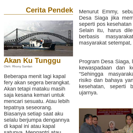
Cerita Pendek
Menurut Emmy, sebua
Desa Siaga jika memi
seperti pos kesehata
Selain itu, harus dil
berbasis masyarak
masyarakat setempat, 
Akan Ku Tunggu
Program Desa Siaga, l
kewaspadaan dan ke
Oleh: Rhony Samlan
"Sehingga masyarak
Beberapa menit lagi kapal
risiko dan bahaya y
fery akan segera berangkat.
kesehatan, seperti 
Akan tetapi mataku masih
ujarnya.
saja kesana kemari untuk
mencari sesuatu. Atau lebih
tepatnya seseorang.
Biasanya setiap saat aku
selalu berjumpa dengannya
di kapal ini atau kapal
satunya. Mengantri atau