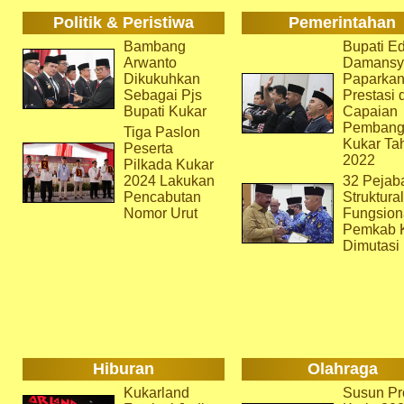
Politik & Peristiwa
Pemerintahan
Bambang
Bupati Ed
Arwanto
Damansy
Dikukuhkan
Paparka
Sebagai Pjs
Prestasi 
Bupati Kukar
Capaian
Pembang
Tiga Paslon
Kukar Ta
Peserta
2022
Pilkada Kukar
2024 Lakukan
32 Pejab
Pencabutan
Struktura
Nomor Urut
Fungsion
Pemkab 
Dimutasi
Hiburan
Olahraga
Kukarland
Susun Pr