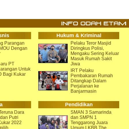
snis
Hukum & Kriminal
g Parangan
Pelaku Teror Masjid
i MOU Dengan
Diringkus Polisi,
r
Mengaku Sering Keluar
Masuk Rumah Sakit
aru PT
Jiwa
arangan Untuk
IRT Pelaku
D Bagi Kukar
Pembakaran Rumah
Ditangkap Dalam
Perjalanan ke
Banjarmasin
a
Pendidikan
eruna Dara
SMAN 3 Samarinda
dan Putri
dan SMPN 1
Kukar 2022
Tenggarong Juara
pilih
Umum LKBB The