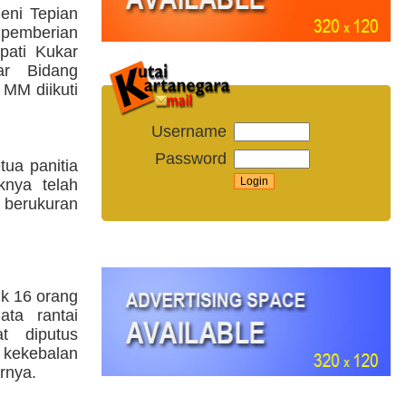
eni Tepian
 pemberian
pati Kukar
ar Bidang
MM diikuti
Username
Password
ua panitia
knya telah
 berukuran
uk 16 orang
ata rantai
t diputus
 kekebalan
arnya.