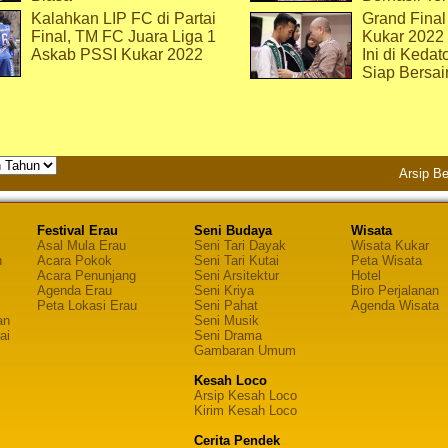
Kalahkan LIP FC di Partai
Grand Final
Final, TM FC Juara Liga 1
Kukar 2022
Askab PSSI Kukar 2022
Ini di Kedat
Siap Bersai
Arsip Be
Festival Erau
Seni Budaya
Wisata
Asal Mula Erau
Seni Tari Dayak
Wisata Kukar
n
Acara Pokok
Seni Tari Kutai
Peta Wisata
Acara Penunjang
Seni Arsitektur
Hotel
Agenda Erau
Seni Kriya
Biro Perjalanan
Peta Lokasi Erau
Seni Pahat
Agenda Wisata
an
Seni Musik
ai
Seni Drama
Gambaran Umum
Kesah Loco
Arsip Kesah Loco
Kirim Kesah Loco
Cerita Pendek