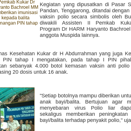
 Pemkab Kukar Dr
Kegiatan yang dipusatkan di Pasar S
anto Bachroel MM
Pandan, Tenggarong, ditandai dengan
berikan imunisasi
vaksin polio secara simbolis oleh Bu
o kepada balita
diwakili Assisten II Pemkab Kuk
nangan PIN tahap
Program Dr HARM Haryanto Bachroel 
anggota Muspida lainnya.
nas Kesehatan Kukar dr H Abdurrahman yang juga Ket
a PIN tahap I mengatakan, pada tahap I PIN piha
an sebanyak 4.000 botol kemasan vaksin anti polio
sing 20 dosis untuk 16 anak.
"Setiap botolnya mampu diberikan unt
anak bayi/balita. Bertujuan agar m
menyebaran virus Polio liar dapa
sekaligus memberikan peningkatan
bayi/balita terhadap penyakit polio," uj