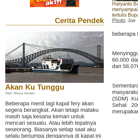
Haryanto Ba
menyampai
tertulis Bup
Cerita Pendek
Photo
: Joe
beberapa 
Menyinggu
60.000 dar
dan 56.076
Sementar
Akan Ku Tunggu
masyarak
Oleh: Rhony Samlan
(SDM) Kuk
Beberapa menit lagi kapal fery akan
Sehat 20
segera berangkat. Akan tetapi mataku
merupakan
masih saja kesana kemari untuk
mencari sesuatu. Atau lebih tepatnya
seseorang. Biasanya setiap saat aku
selalu berjumpa dengannya di kapal ini