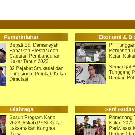
Pemerintahan
Ekonomi & Bi
Bupati Edi Damansyah
PT Tunggan
Paparkan Prestasi dan
Perbaharu
Capaian Pembangunan
Kejari Kuka
Kukar Tahun 2022
Semangat B
32 Pejabat Struktural dan
Tunggang P
Fungsional Pemkab Kukar
Berikan PA
Dimutasi
Olahraga
Seni Buday
Susun Program Kerja
Pemenang T
2023, Askab PSSI Kukar
Kukar 2022 
Laksanakan Kongres
Pariwisata 
Biasa
Berhasil Ter