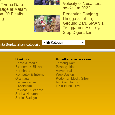
Velocity of Nusantara
 Teruna Dara
se-Kaltim 2022
 Digelar Malam
on, 20 Finalis
Penantian Panjang
ng
Hingga 8 Tahun,
Gedung Baru SMAN 1
Tenggarong Akhirnya
Siap Digunakan
rita Berdasarkan Kategori :
Direktori
KutaiKartanegara.com
Berita & Media
Tentang Kami
Ekonomi & Bisnis
Pasang Iklan
Kesehatan
Advertorial
Komputer & Internet
Web Design
Olahraga
Pedoman Media Siber
Pemerintahan
Isi Buku Tamu
Pendidikan
Lihat Buku Tamu
Rekreasi & Wisata
Seni & Hiburan
Sosial Budaya