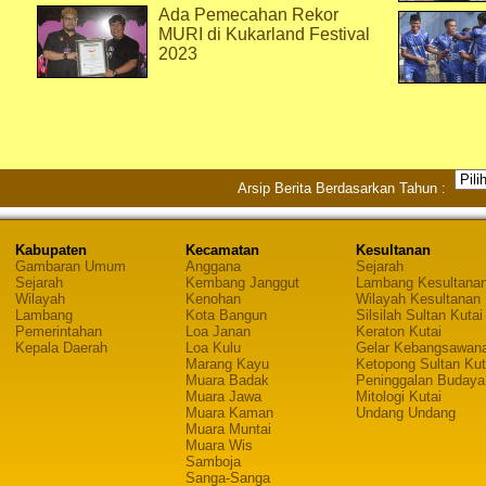
Ada Pemecahan Rekor
MURI di Kukarland Festival
2023
Arsip Berita Berdasarkan Tahun :
Kabupaten
Kecamatan
Kesultanan
Gambaran Umum
Anggana
Sejarah
Sejarah
Kembang Janggut
Lambang Kesultana
Wilayah
Kenohan
Wilayah Kesultanan
Lambang
Kota Bangun
Silsilah Sultan Kutai
Pemerintahan
Loa Janan
Keraton Kutai
Kepala Daerah
Loa Kulu
Gelar Kebangsawan
Marang Kayu
Ketopong Sultan Kut
Muara Badak
Peninggalan Budaya
Muara Jawa
Mitologi Kutai
Muara Kaman
Undang Undang
Muara Muntai
Muara Wis
Samboja
Sanga-Sanga