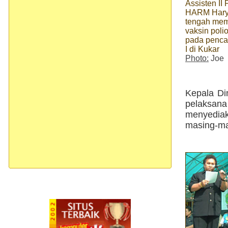
Assisten II
HARM Hary
tengah mem
vaksin poli
pada penca
I di Kukar
Photo:
Joe
Kepala Di
pelaksan
menyediak
masing-ma