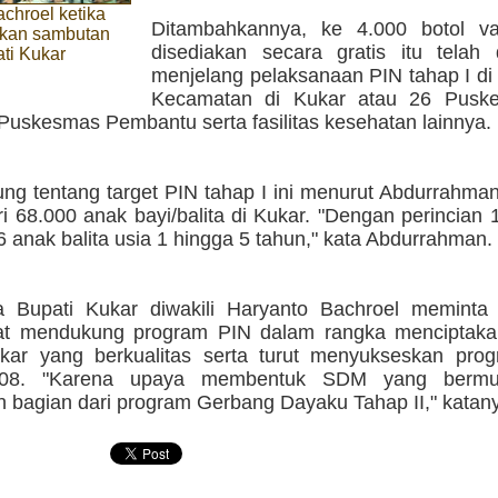
chroel ketika
Ditambahkannya, ke 4.000 botol v
kan sambutan
disediakan secara gratis itu telah 
ati Kukar
menjelang pelaksanaan PIN tahap I di
Kecamatan di Kukar atau 26 Pusk
Puskesmas Pembantu serta fasilitas kesehatan lainnya.
ng tentang target PIN tahap I ini menurut Abdurrahma
i 68.000 anak bayi/balita di Kukar. "Dengan perincian 
 anak balita usia 1 hingga 5 tahun," kata Abdurrahman.
a Bupati Kukar diwakili Haryanto Bachroel memint
at mendukung program PIN dalam rangka menciptak
ar yang berkualitas serta turut menyukseskan pro
08. "Karena upaya membentuk SDM yang bermu
 bagian dari program Gerbang Dayaku Tahap II," katany