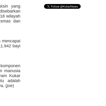
aksin yang
disebarkan
 18 wilayah
esmas dan
n mencapai
11.942 bayi
a komponen
an manusia
gram Kukar
tu adalah
a. (
joe
)