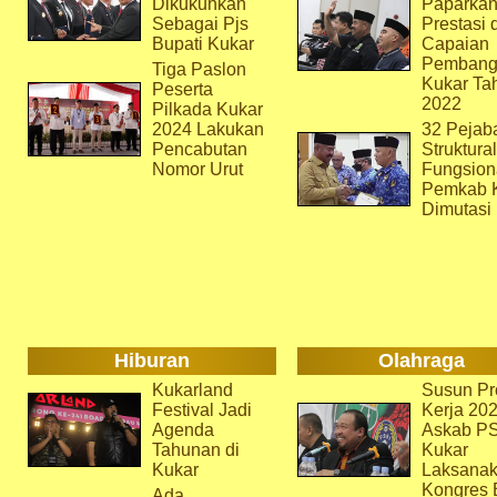
Dikukuhkan
Paparka
Sebagai Pjs
Prestasi 
Bupati Kukar
Capaian
Pembang
Tiga Paslon
Kukar Ta
Peserta
2022
Pilkada Kukar
2024 Lakukan
32 Pejab
Pencabutan
Struktura
Nomor Urut
Fungsion
Pemkab 
Dimutasi
Hiburan
Olahraga
Kukarland
Susun Pr
Festival Jadi
Kerja 202
Agenda
Askab P
Tahunan di
Kukar
Kukar
Laksana
Kongres 
Ada