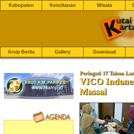
Kabupaten
Kesultanan
Wisata
Arsip Berita
Gallery
Download
Peringati 17 Tahun La
VICO Indones
Massal