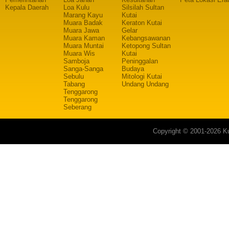
Kepala Daerah
Loa Kulu
Silsilah Sultan
Marang Kayu
Kutai
Muara Badak
Keraton Kutai
Muara Jawa
Gelar
Muara Kaman
Kebangsawanan
Muara Muntai
Ketopong Sultan
Muara Wis
Kutai
Samboja
Peninggalan
Sanga-Sanga
Budaya
Sebulu
Mitologi Kutai
Tabang
Undang Undang
Tenggarong
Tenggarong
Seberang
Copyright © 2001-2026 Ku