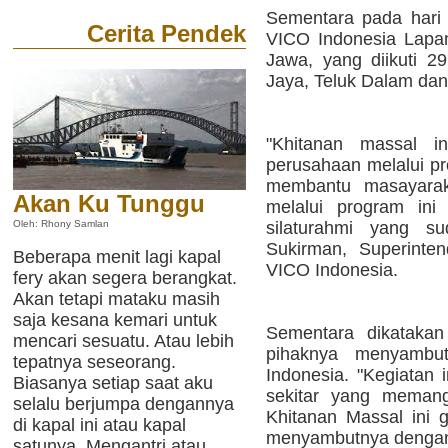
Sementara pada hari k
Cerita Pendek
VICO Indonesia Lapa
Jawa, yang diikuti 2
Jaya, Teluk Dalam dan
"Khitanan massal i
perusahaan melalui 
membantu masayarak
Akan Ku Tunggu
melalui program ini
silaturahmi yang su
Oleh: Rhony Samlan
Sukirman, Superinte
Beberapa menit lagi kapal
VICO Indonesia.
fery akan segera berangkat.
Akan tetapi mataku masih
saja kesana kemari untuk
Sementara dikatakan
mencari sesuatu. Atau lebih
pihaknya menyambut
tepatnya seseorang.
Indonesia. "Kegiatan
Biasanya setiap saat aku
sekitar yang memang
selalu berjumpa dengannya
Khitanan Massal ini g
di kapal ini atau kapal
menyambutnya dengan a
satunya. Mengantri atau