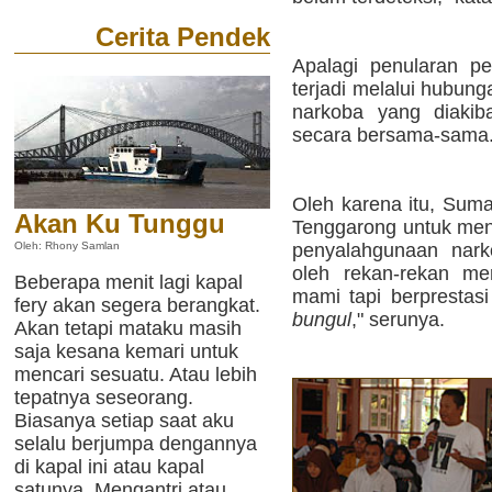
Cerita Pendek
Apalagi penularan p
terjadi melalui hubun
narkoba yang diakib
secara bersama-sama
Oleh karena itu, Sum
Akan Ku Tunggu
Tenggarong untuk meng
penyalahgunaan narko
Oleh: Rhony Samlan
oleh rekan-rekan me
Beberapa menit lagi kapal
mami tapi berprestasi
fery akan segera berangkat.
bungul
," serunya.
Akan tetapi mataku masih
saja kesana kemari untuk
mencari sesuatu. Atau lebih
tepatnya seseorang.
Biasanya setiap saat aku
selalu berjumpa dengannya
di kapal ini atau kapal
satunya. Mengantri atau