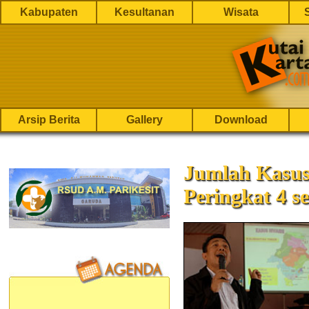
Kabupaten
Kesultanan
Wisata
Arsip Berita
Gallery
Download
Jumlah Kasu
Peringkat 4 s