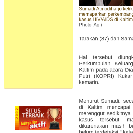
Sumadi Atmodiharjo keti
memaparkan perkemban
kasus HIV/AIDS di Kaltim
Photo:
Agri
Tarakan (87) dan Sama
Hal tersebut diung
Perkumpulan Keluarg
Kaltim pada acara Di
Putri (KOPRI) Kukar
kemarin.
Menurut Sumadi, sec
di Kaltim mencapa
merenggut sedikitnya
kasus tersebut m
dikarenakan masih b
belum terdeteksi," kat