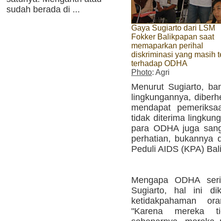
sudah berada di ...
Gaya Sugiarto dari LSM
Fokker Balikpapan saat
memaparkan perihal
diskriminasi yang masih t
terhadap ODHA
Photo
: Agri
Menurut Sugiarto, ba
lingkungannya, diberhe
mendapat pemeriksaa
tidak diterima lingkun
para ODHA juga san
perhatian, bukannya d
Peduli AIDS (KPA) Bali
Mengapa ODHA serin
Sugiarto, hal ini d
ketidakpahaman or
"Karena mereka t