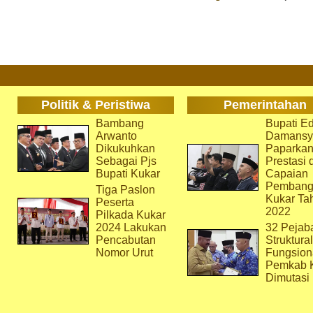
Politik & Peristiwa
Pemerintahan
Bambang
Bupati Ed
Arwanto
Damansy
Dikukuhkan
Paparka
Sebagai Pjs
Prestasi 
Bupati Kukar
Capaian
Pembang
Tiga Paslon
Kukar Ta
Peserta
2022
Pilkada Kukar
2024 Lakukan
32 Pejab
Pencabutan
Struktura
Nomor Urut
Fungsion
Pemkab 
Dimutasi