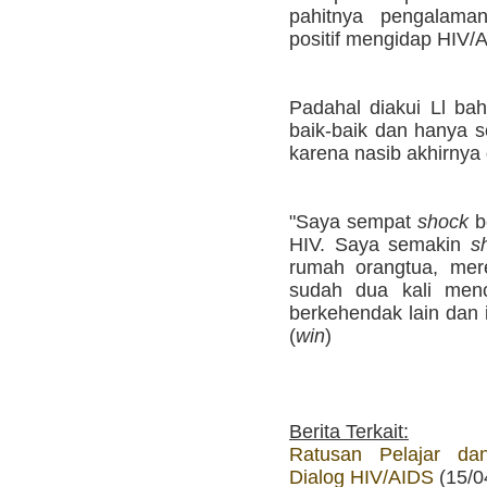
pahitnya pengalaman
positif mengidap HIV/
Padahal diakui Ll bah
baik-baik dan hanya 
karena nasib akhirnya 
"Saya sempat
shock
be
HIV. Saya semakin
s
rumah orangtua, mer
sudah dua kali men
berkehendak lain dan i
(
win
)
Berita Terkait:
Ratusan Pelajar da
Dialog HIV/AIDS
(15/0