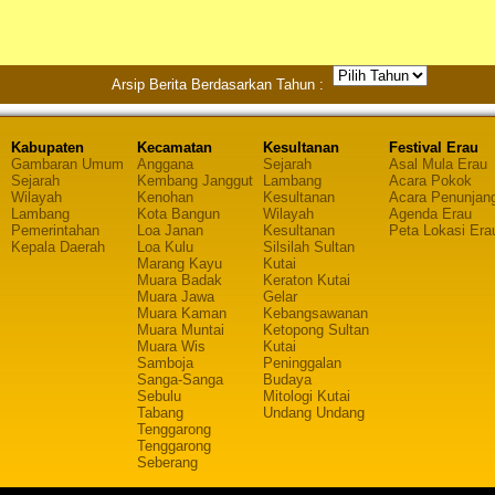
Arsip Berita Berdasarkan Tahun :
Kabupaten
Kecamatan
Kesultanan
Festival Erau
Gambaran Umum
Anggana
Sejarah
Asal Mula Erau
Sejarah
Kembang Janggut
Lambang
Acara Pokok
Wilayah
Kenohan
Kesultanan
Acara Penunjan
Lambang
Kota Bangun
Wilayah
Agenda Erau
Pemerintahan
Loa Janan
Kesultanan
Peta Lokasi Era
Kepala Daerah
Loa Kulu
Silsilah Sultan
Marang Kayu
Kutai
Muara Badak
Keraton Kutai
Muara Jawa
Gelar
Muara Kaman
Kebangsawanan
Muara Muntai
Ketopong Sultan
Muara Wis
Kutai
Samboja
Peninggalan
Sanga-Sanga
Budaya
Sebulu
Mitologi Kutai
Tabang
Undang Undang
Tenggarong
Tenggarong
Seberang